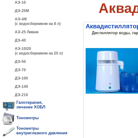
АЭ-10
Аквад
ДЭ-25М
АЭ-4/8
(с водосборником на 8 л)
Аквадистиллятор
АЭ-25 Ливам
Дистиллятор воды, гар
ДЭ-40
АЭ-10/20
(с водосборником на 20 л)
ДЭ-50
ДЭ-70
ДЭ-100
ДЭ-140
ДЭ-210
Галотерапия,
лечение ХОБЛ
Тонометры
Тонометры
внутриглазного давления