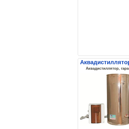
Аквадистиллято
Аквадистиллятор, гара