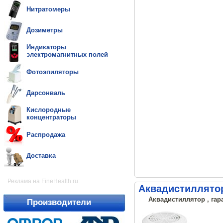
Нитратомеры
Дозиметры
Индикаторы
электромагнитных полей
Фотоэпиляторы
Дарсонваль
Кислородные
концентраторы
Распродажа
Доставка
Реклама на FineHealth.ru:
Аквадистиллятор
Аквадистиллятор , гар
Производители