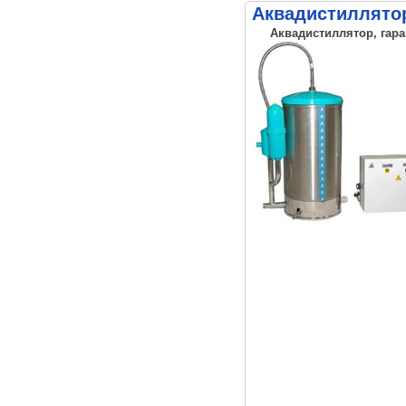
Аквадистиллятор
Аквадистиллятор, гара