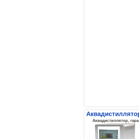
Аквадистиллятор
Аквадистиллятор, гара