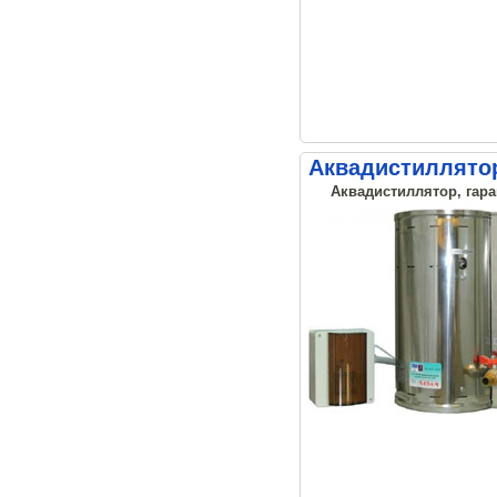
Аквадистиллято
Аквадистиллятор, гара