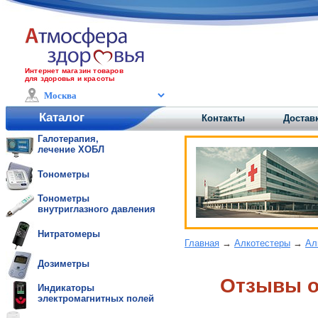
Интернет магазин товаров
для здоровья и красоты
Каталог
Контакты
Доставк
Галотерапия,
лечение ХОБЛ
Тонометры
Тонометры
внутриглазного давления
Нитратомеры
Главная
→
Алкотестеры
→
Ал
Дозиметры
Отзывы o
Индикаторы
электромагнитных полей