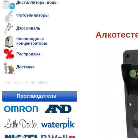
Дистилляторы воды
Фотоэпиляторы
Дарсонваль
Алкотест
Кислородные
концентраторы
Распродажа
Доставка
Реклама на FineHealth.ru:
Производители