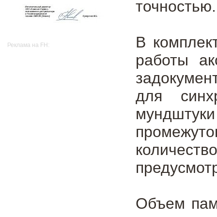
точностью.
В комплек
Реклама на FH:
работы ак
задокумен
для синх
мундштук
промежуто
количеств
предусмотр
Объем пам