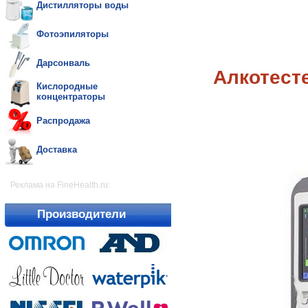
Дистилляторы воды
Фотоэпиляторы
Дарсонваль
Алкотест
Кислородные
концентраторы
Распродажа
Доставка
Реклама на FineHealth.ru:
Производители