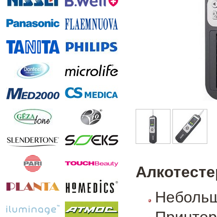
Алкотесте
Небольш
Принтер