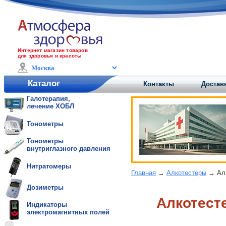
Интернет магазин товаров
для здоровья и красоты
Каталог
Контакты
Доставк
Галотерапия,
лечение ХОБЛ
Тонометры
Тонометры
внутриглазного давления
Нитратомеры
Главная
→
Алкотестеры
→ Алк
Дозиметры
Алкотест
Индикаторы
электромагнитных полей