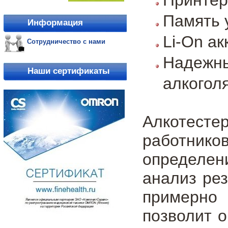
Память 
Информация
Li-On а
Сотрудничество с нами
Надежн
Наши сертификаты
алкогол
Алкотесте
работник
определе
анализ рез
примерно
позволит 