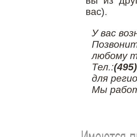
вы из дру
вас).
У вас во
Позвонит
любому т
Тел.:
(495
для регио
Мы работ