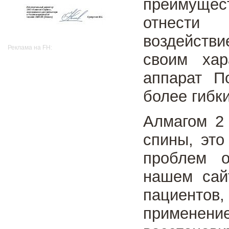
преимущес
отнести
воздейств
Реклама на FH:
своим хар
аппарат П
более гибк
Алмагом 2 
спины, это
проблем о
нашем сай
пациенто
примене