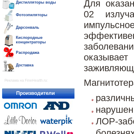
Для оказан
Дистилляторы воды
02 излуча
Фотоэпиляторы
импульс
Дарсонваль
эффективен
Кислородные
концентраторы
заболева
Распродажа
оказыв
заживляюще
Доставка
Магнитотер
Реклама на FineHealth.ru:
Производители
различны
нарушен
ЛОР-заб
болезня