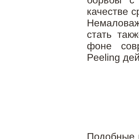
качестве с
Немалова
стать так
фоне сов
Peeling де
Подобные 