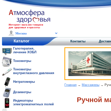
Интернет магазин товаров
для здоровья и красоты
Каталог
Контакты
Доставк
Галотерапия,
лечение ХОБЛ
Тонометры
Тонометры
внутриглазного давления
Нитратомеры
Главная
→
Массажеры
→ Ручн
Дозиметры
Ручной ма
Индикаторы
электромагнитных полей