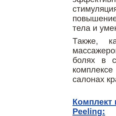
стимуляц
повышение 
тела и ум
Также, к
массажеро
болях в 
комплексе
салонах кр
Комплект 
Peeling: