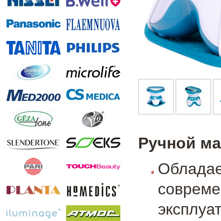
Ручной ма
Облад
совре
эксплуа