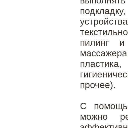
выполнят
подкладк
устройств
текстиль
пилинг и
массажера
пластика
гигиениче
прочее).
С помощ
можно р
эффективн