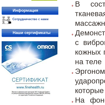
В сост
Информация
тканева
Сотрудничество с нами
массажн
Демонст
Наши сертификаты
с вибро
кожных 
на теле
Эргон
удароп
которые
На фон