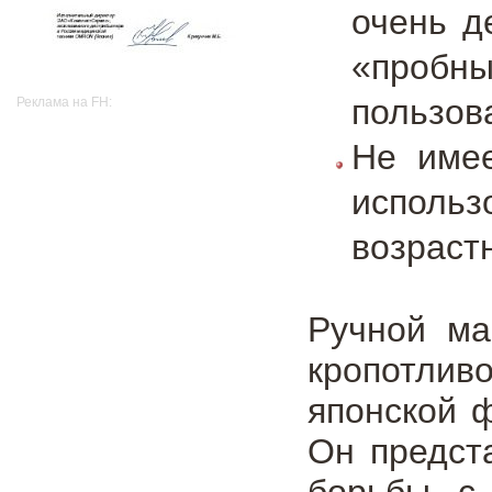
очень д
«пробн
пользов
Реклама на FH:
Не имее
исполь
возраст
Ручной ма
кропотлив
японской ф
Он предст
борьбы с 