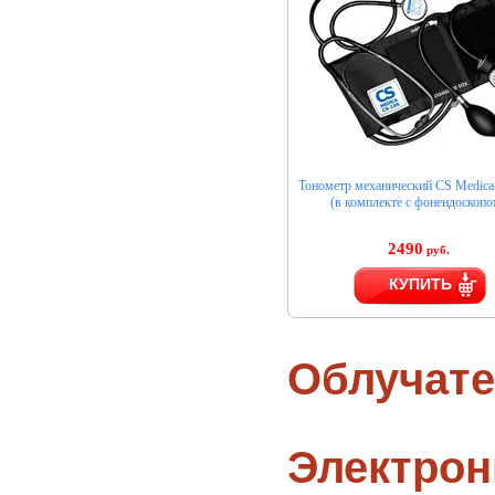
Тонометр механический CS Medica
(в комплекте с фонендоскопо
2490
руб.
КУПИТЬ
Облучате
Электро