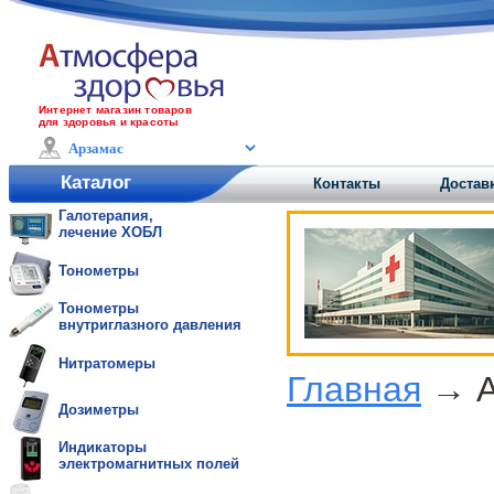
Интернет магазин товаров
для здоровья и красоты
Каталог
Контакты
Достав
Галотерапия,
лечение ХОБЛ
Тонометры
Тонометры
внутриглазного давления
Нитратомеры
Главная
→ А
Дозиметры
Индикаторы
электромагнитных полей