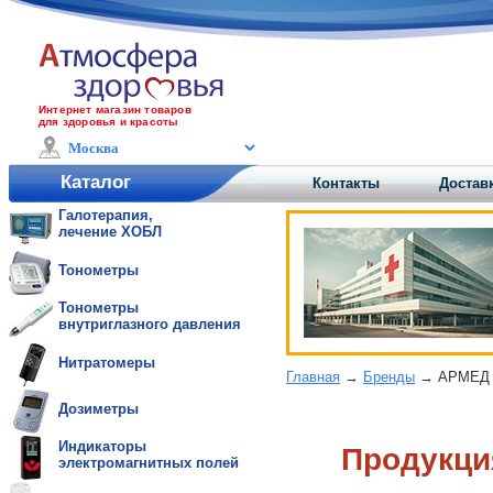
Интернет магазин товаров
для здоровья и красоты
Каталог
Контакты
Доставк
Галотерапия,
лечение ХОБЛ
Тонометры
Тонометры
внутриглазного давления
Нитратомеры
Главная
→
Бренды
→ АРМЕД
Дозиметры
Индикаторы
Продукц
электромагнитных полей