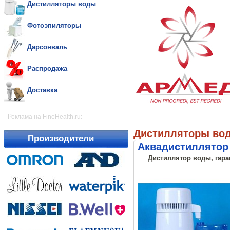
Дистилляторы воды
Фотоэпиляторы
Дарсонваль
Распродажа
Доставка
Реклама на FineHealth.ru:
Дистилляторы во
Производители
Аквадистиллятор 
Дистиллятор воды, гара