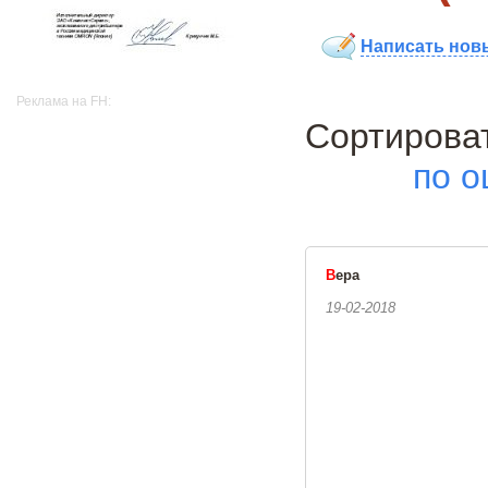
Написать нов
Реклама на FH:
Сортиро
по о
В
ера
19-02-2018