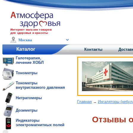
Интернет магазин товаров
для здоровья и красоты
Каталог
Контакты
Доставк
Галотерапия,
лечение ХОБЛ
Тонометры
Тонометры
внутриглазного давления
Нитратомеры
Главная
→
Ингаляторы (небул
Дозиметры
Отзывы oб
Индикаторы
электромагнитных полей