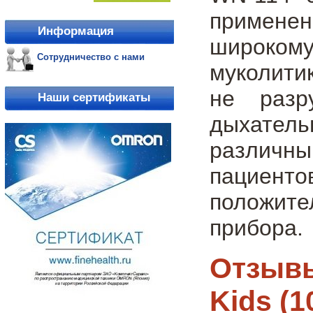
примене
Информация
широкому
Сотрудничество с нами
муколити
не разр
Наши сертификаты
дыхател
различн
пациенто
положит
прибора.
Отзывы
Kids (1