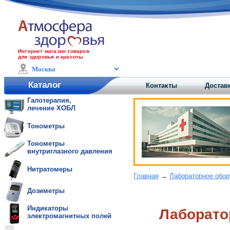
Интернет магазин товаров
для здоровья и красоты
Каталог
Контакты
Доставк
Галотерапия,
лечение ХОБЛ
Тонометры
Тонометры
внутриглазного давления
Нитратомеры
Главная
→
Лабораторное обо
Дозиметры
Индикаторы
Лаборато
электромагнитных полей