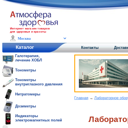
Интернет магазин товаров
для здоровья и красоты
Каталог
Контакты
Доставк
Галотерапия,
лечение ХОБЛ
Тонометры
Тонометры
внутриглазного давления
Нитратомеры
Главная
→
Лабораторное обо
Дозиметры
Индикаторы
Лаборато
электромагнитных полей