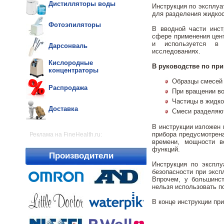
Дистилляторы воды
Инструкция по эксплуа
для разделения жидкос
Фотоэпиляторы
В вводной части инст
сфере применения цен
и используется в м
Дарсонваль
исследованиях.
Кислородные
В руководстве по пр
концентраторы
Образцы смесей
Распродажа
При вращении во
Частицы в жидко
Доставка
Смеси разделяют
В инструкции изложен 
прибора предусмотрен
Реклама на FineHealth.ru:
времени, мощности в
функций.
Производители
Инструкция по эксплу
безопасности при эксп
Впрочем, у большинст
нельзя использовать п
В конце инструкции пр