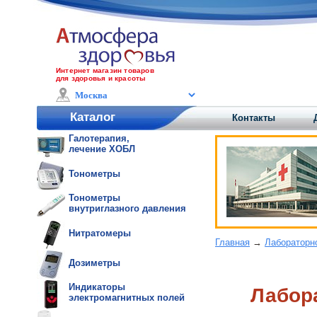
Интернет магазин товаров
для здоровья и красоты
Каталог
Контакты
Галотерапия,
лечение ХОБЛ
Тонометры
Тонометры
внутриглазного давления
Нитратомеры
Главная
→
Лабораторн
Дозиметры
Индикаторы
Лабор
электромагнитных полей