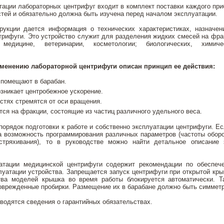
тации лабораторных центрифуг входит в комплект поставки каждого при
тей и обязательно должна быть изучена перед началом эксплуатации.
рукции дается информация о технических характеристиках, назначен
трифуги. Это устройство служит для разделения жидких смесей на фра
едицине, ветеринарии, косметологии; биологических, химиче
именению лабораторной центрифуги описан принцип ее действия:
 помещают в барабан.
зникает центробежное ускорение.
стях стремятся от оси вращения.
ся на фракции, состоящие из частиц различного удельного веса.
порядок подготовки к работе и собственно эксплуатации центрифуги. Ес
а возможность программирования различных параметров (частоты оборо
стряхивания), то в руководстве можно найти детальное описание 
атации медицинской центрифуги содержит рекомендации по обеспеч
луатации устройства. Запрещается запуск центрифуги при открытой кры
ва моделей крышка во время работы блокируется автоматически. Т
оврежденные пробирки. Размещение их в барабане должно быть симмет
иводятся сведения о гарантийных обязательствах.