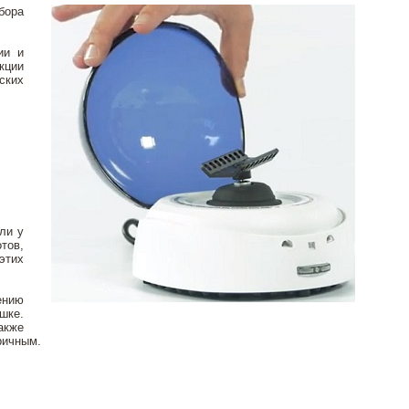
бора
ии и
кции
ских
ли у
тов,
этих
ению
шке.
акже
ричным.