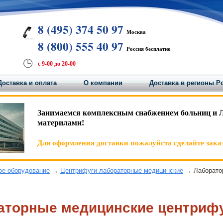
8 (495) 374 50 97
Москва
8 (800) 555 40 97
Россия бесплатно
с 9-00 до 20-00
Доставка и оплата
О компании
Доставка в регионы Р
Занимаемся комплексным снабжением больниц и 
материлами!
Для оформления доставки пожалуйста сделайте заказ
ое оборудование
→
Центрифуги лабораторные медицинские
→ Лаборатор
аторные медицинские центрифуг