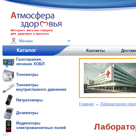
Интернет магазин товаров
для здоровья и красоты
Каталог
Контакты
Доставк
Галотерапия,
лечение ХОБЛ
Тонометры
Тонометры
внутриглазного давления
Нитратомеры
Главная
→
Лабораторное обо
Дозиметры
Индикаторы
Лаборато
электромагнитных полей