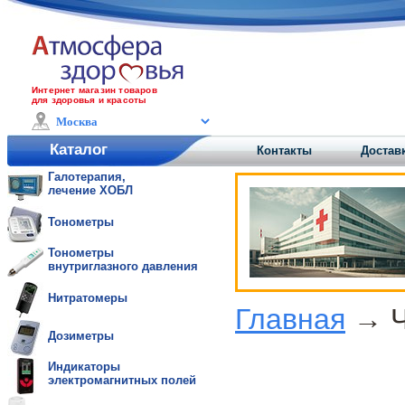
Интернет магазин товаров
для здоровья и красоты
Каталог
Контакты
Достав
Галотерапия,
лечение ХОБЛ
Тонометры
Тонометры
внутриглазного давления
Нитратомеры
Главная
→ Ч
Дозиметры
Индикаторы
электромагнитных полей