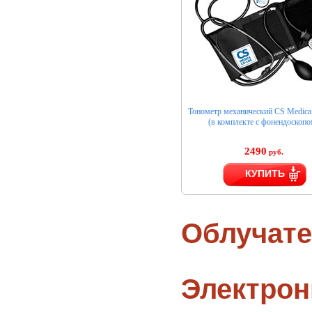
Тонометр механический CS Medica
(в комплекте с фонендоскопо
2490
руб.
КУПИТЬ
Облучате
Электро