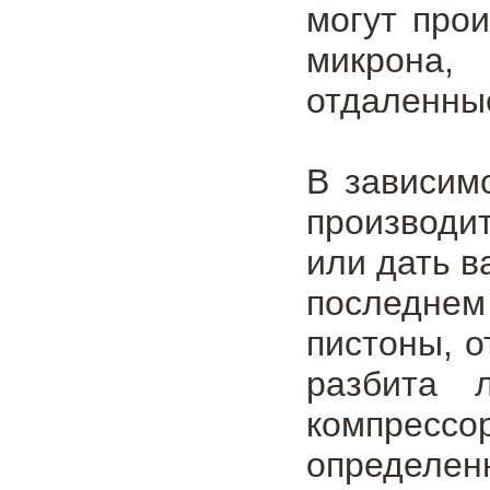
могут про
микрона,
отдаленные
В зависим
производи
или дать в
последнем
пистоны, о
разбита 
компрессо
определен