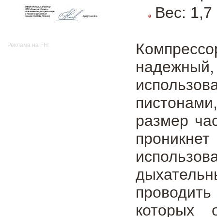
Вес: 1,7 
Компрессо
Реклама на FH:
надежный,
использов
пистонами
размер ча
проникнет
использов
дыхатель
проводит
которых 