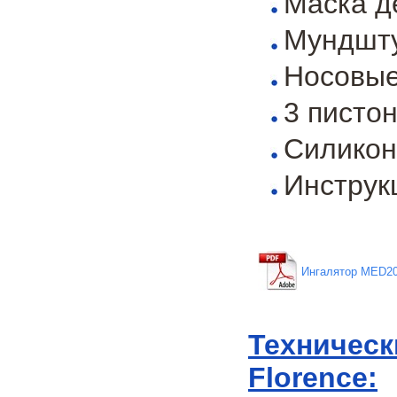
Маска д
Мундшт
Носовые
3 писто
Силикон
Инструк
Ингалятор MED200
Техническ
Florence: