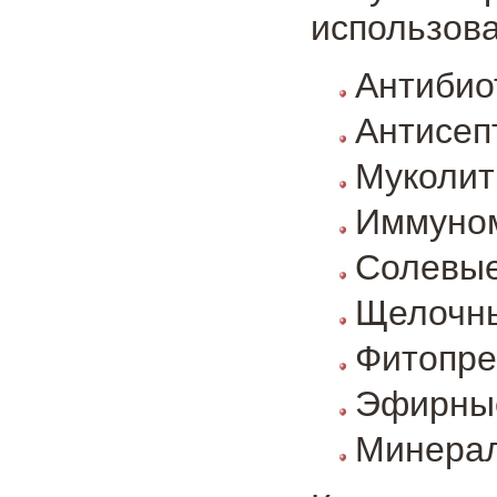
использова
Антибио
Антисеп
Муколит
Иммуно
Солевые
Щелочн
Фитопре
Эфирны
Минерал