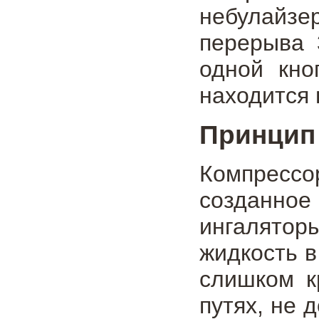
небулайзе
перерыва 
одной кно
находится 
Принцип
Компрессо
созданное
ингалято
жидкость в
слишком к
путях, не 