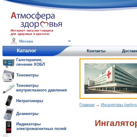
Интернет магазин товаров
для здоровья и красоты
Каталог
Контакты
Доставк
Галотерапия,
лечение ХОБЛ
Тонометры
Тонометры
внутриглазного давления
Нитратомеры
Главная
→
Ингаляторы (небул
Дозиметры
Ингалято
Индикаторы
электромагнитных полей