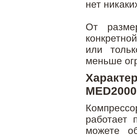
нет никаки
От разме
конкретно
или толь
меньше огр
Характе
MED2000 
Компрессо
работает 
можете о