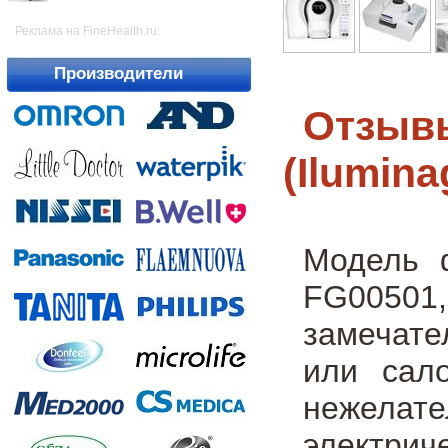
Реклама на FineHealth.ru:
Производители
Отзывы
(Ilumin
Модель ф
FG00501,
замечате
или сал
нежела
электри