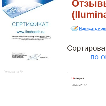
Отзывы
(Ilumi
Написать нов
Сортиро
по о
Реклама на FH:
В
алерия
20-10-2017