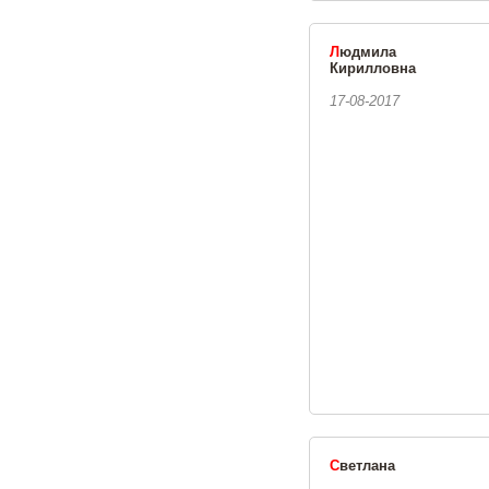
Л
юдмила
Кирилловна
17-08-2017
С
ветлана