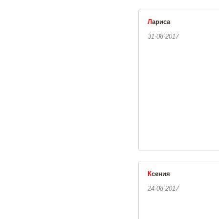
Л
ариса
31-08-2017
К
сения
24-08-2017