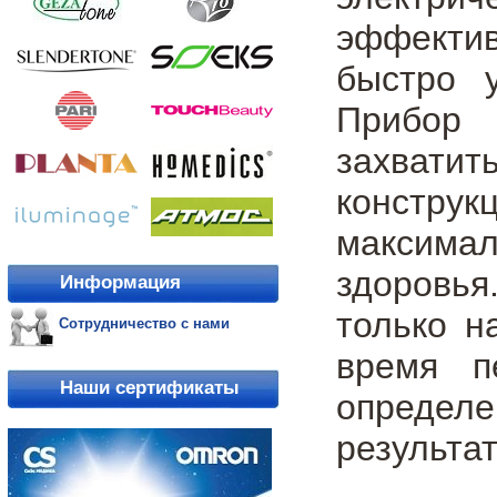
эффектив
быстро 
Прибор 
захвати
констру
максима
здоровья
Информация
только н
Сотрудничество с нами
время п
Наши сертификаты
определе
результат