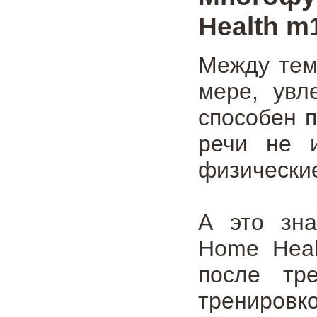
Health m
Между тем,
мере, увл
способен п
речи не 
физические
А это зна
Home Heal
после тр
тренировк