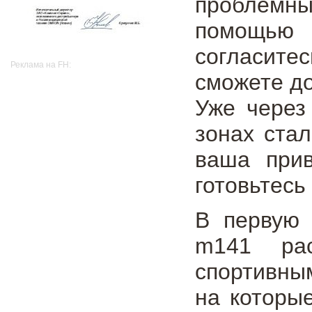
проблемны
помощью 
согласите
Реклама на FH:
сможете до
Уже через
зонах стал
ваша прив
готовьтесь
В первую 
m141 рас
спортивны
на которы