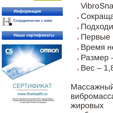
VibroSn
Информация
Сокраща
Сотрудничество с нами
Подходи
Первые 
Наши сертификаты
Время н
Размер 
Вес – 1,
Массажны
вибромасса
жировых 