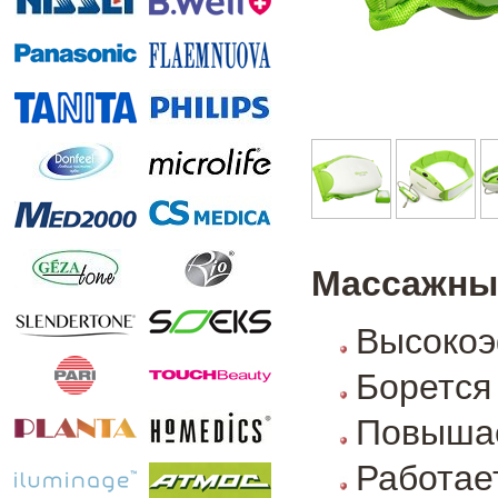
Массажны
Высокоэ
Борется
Повышае
Работа