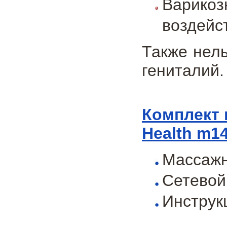
Варико
воздейс
Также нель
гениталий.
Комплект 
Health m14
Массажн
Сетевой
Инструк