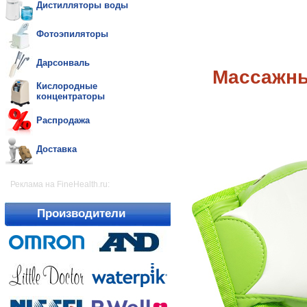
Дистилляторы воды
Фотоэпиляторы
Дарсонваль
Массажны
Кислородные
концентраторы
Распродажа
Доставка
Реклама на FineHealth.ru:
Производители