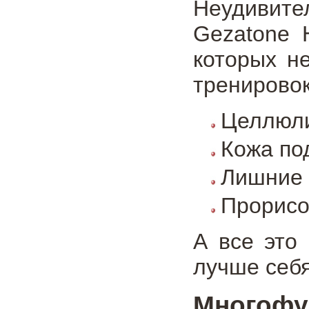
Неудивит
Gezatone 
которых н
тренировок
Целлюли
Кожа по
Лишние 
Прорисо
А все это
лучше себя
Многоф