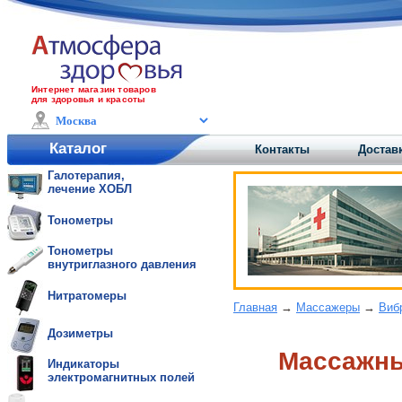
Интернет магазин товаров
для здоровья и красоты
Каталог
Контакты
Доставк
Галотерапия,
лечение ХОБЛ
Тонометры
Тонометры
внутриглазного давления
Нитратомеры
Главная
→
Массажеры
→
Виб
Дозиметры
Массажны
Индикаторы
электромагнитных полей