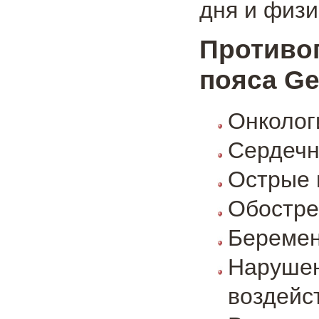
дня и физи
Противо
пояса Ge
Онколог
Сердечн
Острые 
Обостре
Беремен
Нарушен
воздейс