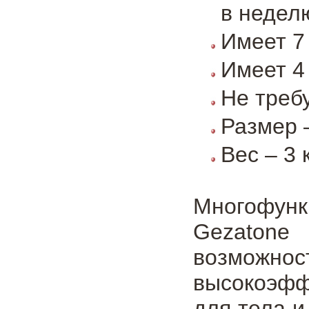
в недел
Имеет 7
Имеет 4
Не треб
Размер 
Вес – 3 
Многофунк
Gezatone
возможн
высокоэфф
для тела 