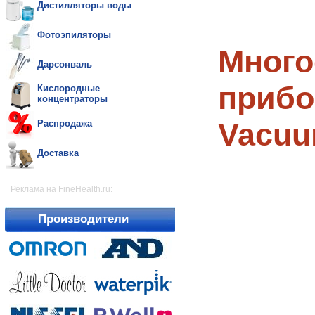
Дистилляторы воды
Фотоэпиляторы
Много
Дарсонваль
прибо
Кислородные
концентраторы
Vacuu
Распродажа
Доставка
Реклама на FineHealth.ru:
Производители