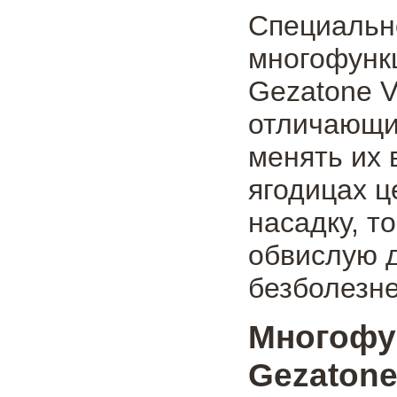
Специально
многофунк
Gezatone V
отличающие
менять их 
ягодицах 
насадку, т
обвислую 
безболезне
Многоф
Gezatone