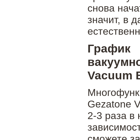
снова нача
значит, в
естествен
График 
вакуумн
Vacuum 
Многофунк
Gezatone V
2-3 раза в
зависимост
сможете за