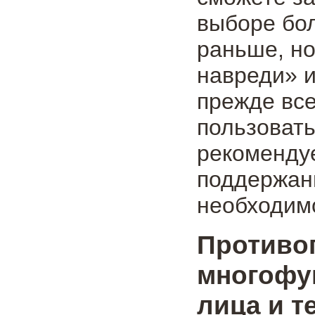
выборе бо
раньше, но
навреди» и
прежде все
пользоват
рекомендуе
поддержани
необходимо
Проти
многофу
лица и т