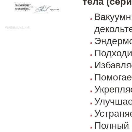
тела (сери
Вакуум
декольте
Реклама на FH:
Эндермо
Подходи
Избавля
Помогае
Укрепля
Улучшае
Устраня
Полный 