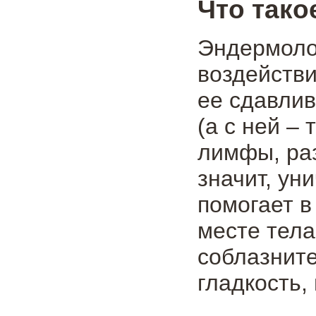
Что тако
Эндермоло
воздействи
ее сдавлив
(а с ней –
лимфы, ра
значит, ун
помогает в
месте тела
соблазните
гладкость,