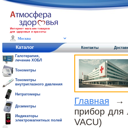
Интернет магазин товаров
для здоровья и красоты
Каталог
Контакты
Доставк
Галотерапия,
лечение ХОБЛ
Тонометры
Тонометры
внутриглазного давления
Нитратомеры
Главная
Дозиметры
прибор для 
Индикаторы
VACU)
электромагнитных полей