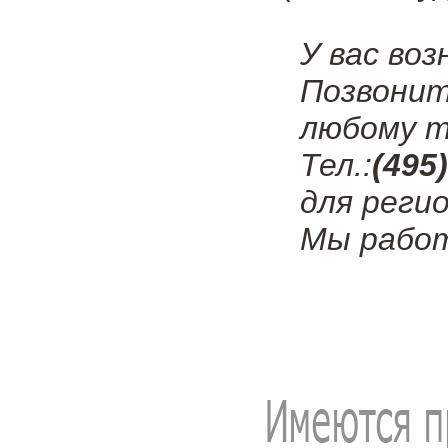
У вас во
Позвонит
любому т
Тел.:
(495
для регио
Мы работ