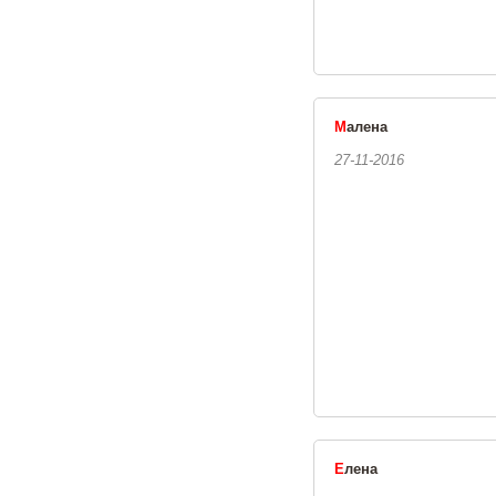
М
алена
27-11-2016
Е
лена