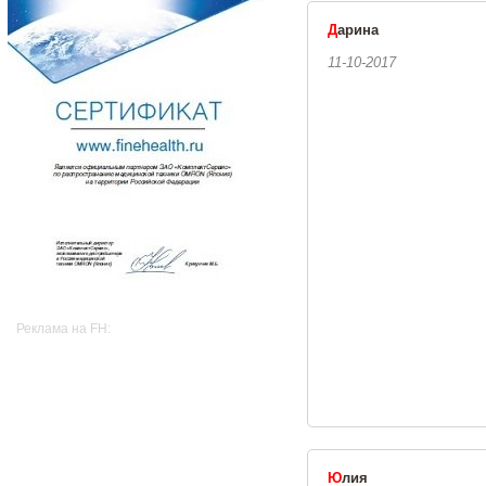
Д
арина
11-10-2017
Реклама на FH:
Ю
лия