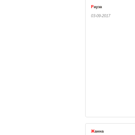
Р
ауза
03-09-2017
Ж
анна