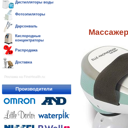
Дистилляторы воды
Фотоэпиляторы
Дарсонваль
Массажер
Кислородные
концентраторы
Распродажа
Доставка
Реклама на FineHealth.ru:
Производители