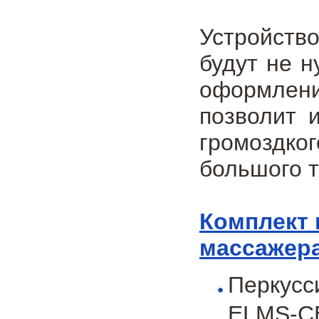
Устройств
будут не 
оформлени
позволит 
громоздк
большого т
Комплект 
массажера
Перкус
ELMS-C