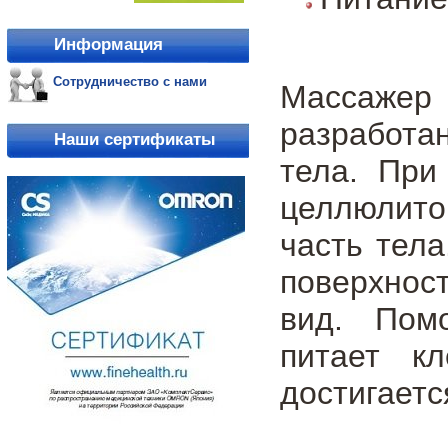
Информация
Сотрудничество с нами
Массажер
разработа
Наши сертификаты
тела. При
целлюлито
часть тел
поверхнос
вид. Помо
питает к
достигаетс