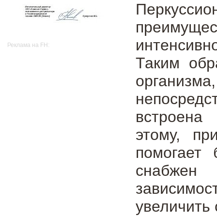
Перкуссио
преимущ
интенсивн
Реклама на FH:
Таким обр
организм
непосредс
встроена 
этому, пр
помогает 
снабжен 
зависимос
увеличить 