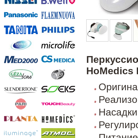
Перкусси
HoMedics
Оригина
Реализо
Насадки
Регулир
Питание