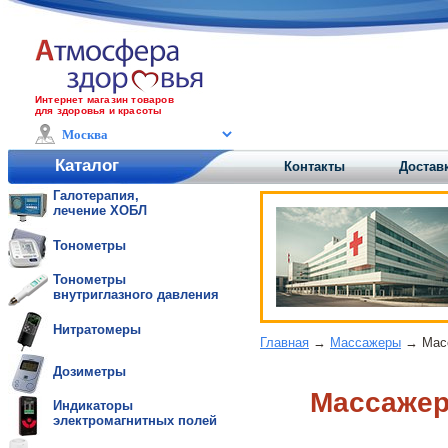
Интернет магазин товаров
для здоровья и красоты
Каталог
Контакты
Доставк
Галотерапия,
лечение ХОБЛ
Тонометры
Тонометры
внутриглазного давления
Нитратомеры
Главная
→
Массажеры
→ Масс
Дозиметры
Массажер
Индикаторы
электромагнитных полей