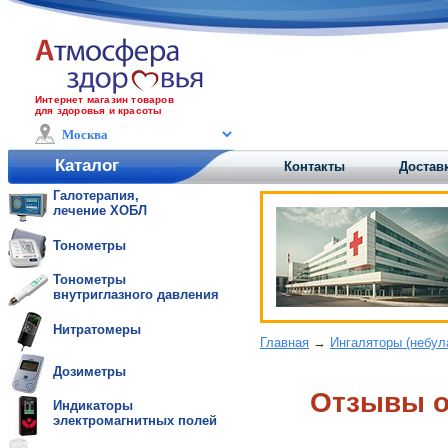
Интернет магазин товаров
для здоровья и красоты
Каталог
Контакты
Доставк
Галотерапия,
лечение ХОБЛ
Тонометры
Тонометры
внутриглазного давления
Нитратомеры
Главная
→
Ингаляторы (небул
Дозиметры
Отзывы o
Индикаторы
электромагнитных полей