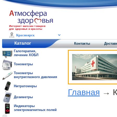
Интернет магазин товаров
для здоровья и красоты
Каталог
Контакты
Достав
Галотерапия,
лечение ХОБЛ
Тонометры
Тонометры
внутриглазного давления
Нитратомеры
Главная
→ К
Дозиметры
Индикаторы
электромагнитных полей