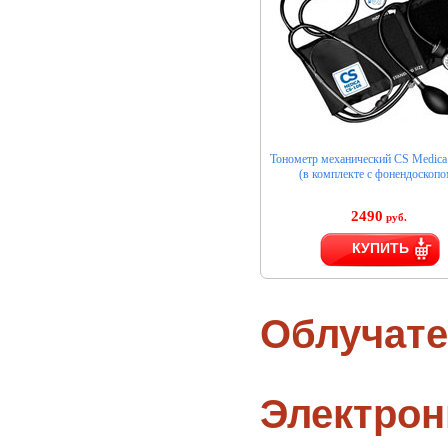
Тонометр механический CS Medica
(в комплекте с фонендоскопо
2490
руб.
КУПИТЬ
Облучате
Электро