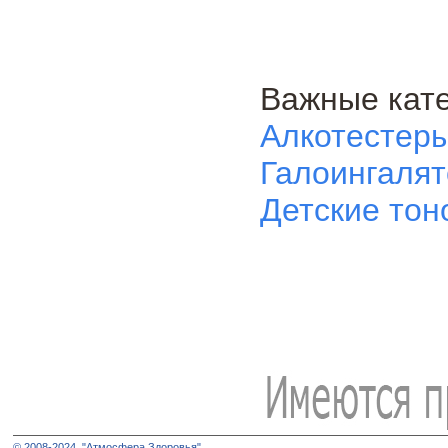
Важные кате
Алкотестер
Галоингаля
Детские то
© 2008-2024, "Атмосфера Здоровья"