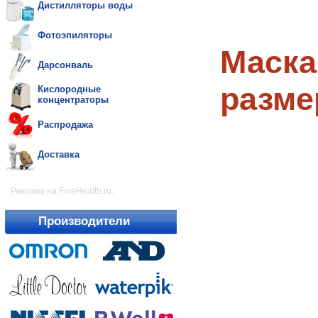
Дистилляторы воды
Фотоэпиляторы
Маска
Дарсонваль
размер
Кислородные
концентраторы
Распродажа
Доставка
Реклама на FineHealth.ru:
Производители