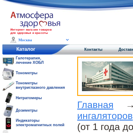
Интернет магазин товаров
для здоровья и красоты
Каталог
Контакты
Доставк
Галотерапия,
лечение ХОБЛ
Тонометры
Тонометры
внутриглазного давления
Нитратомеры
Главная
Дозиметры
ингаляторов
Индикаторы
(от 1 года до
электромагнитных полей