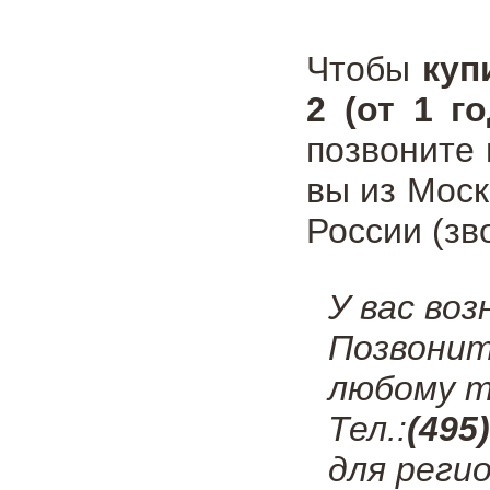
Чтобы
куп
2 (от 1 г
позвоните
вы из Мос
России (зв
У вас во
Позвонит
любому т
Тел.:
(495
для регио