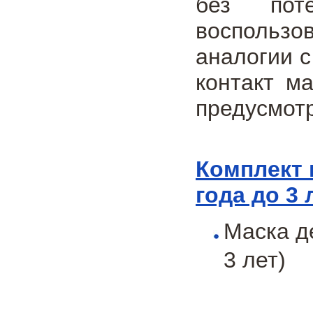
без поте
воспользо
аналогии 
контакт м
предусмотр
Комплект 
года до 3 
Маска де
3 лет)