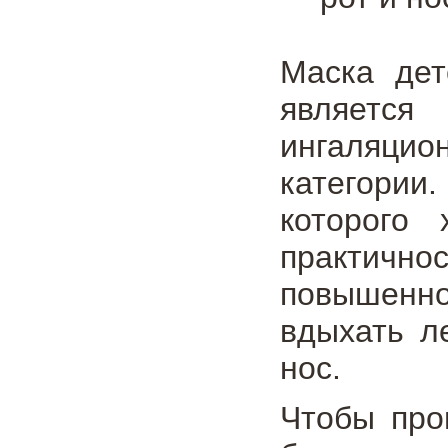
Маска дет
является
ингаляци
категории
которого 
практично
повышенн
вдыхать л
нос.
Чтобы про