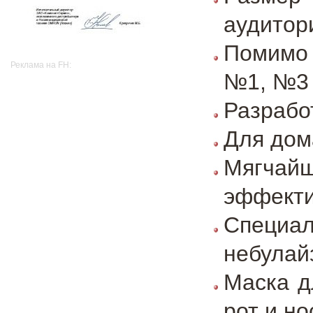
аудитори
Помимо 
Реклама на FH:
№1, №3
Разрабо
Для дом
Мягчай
эффекти
Специ
небулай
Маска д
рот и но