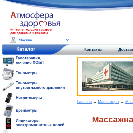
Интернет магазин товаров
для здоровья и красоты
Каталог
Контакты
Доставк
Галотерапия,
лечение ХОБЛ
Тонометры
Тонометры
внутриглазного давления
Нитратомеры
Главная
→
Массажеры
→
Мас
Дозиметры
Массажна
Индикаторы
электромагнитных полей