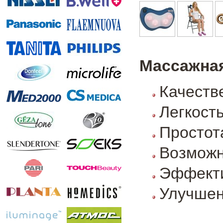
Массажная
Качеств
Легкост
Простот
Возможн
Эффекти
Улучшен