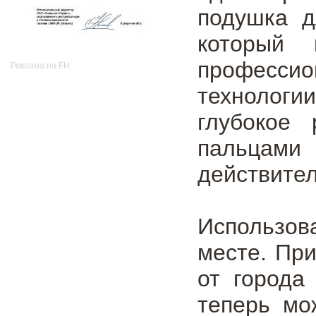
подушка д
который
професси
Реклама на FH:
технолог
глубокое
пальцами
действител
Использов
месте. При
от города
теперь мо