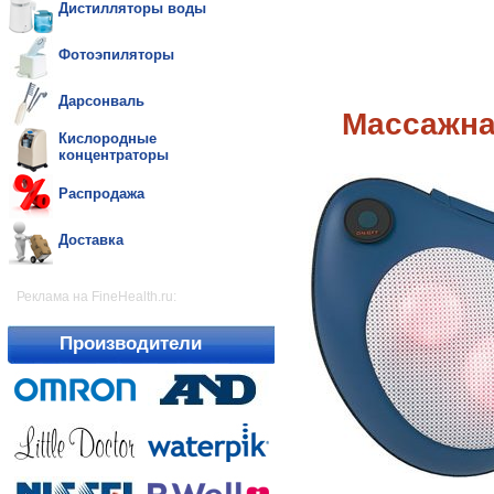
Дистилляторы воды
Фотоэпиляторы
Дарсонваль
Массажна
Кислородные
концентраторы
Распродажа
Доставка
Реклама на FineHealth.ru:
Производители