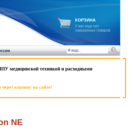
КОРЗИНА
У вас еще нет
заказанных товаров
оссии
ЛПУ медицинской техникой и расходными
 через корзину на сайте!
on NE