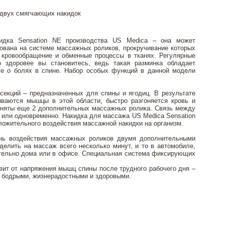
 двух смягчающих накидок
идка Sensation NE производства US Medica – она может
нована на системе массажных роликов, прокручивание которых
кровообращение и обменные процессы в тканях. Регулярные
 здоровее вы становитесь, ведь такая разминка обладает
те о болях в спине. Набор особых функций в данной модели
 секций – предназначенных для спины и ягодиц. В результате
ываются мышцы в этой области, быстро разгоняется кровь и
аняты еще 2 дополнительных массажных ролика. Связь между
 или одновременно. Накидка для массажа US Medica Sensation
ожительного воздействия массажной накидки на организм.
ень воздействия массажных роликов двумя дополнительными
делить на массаж всего несколько минут, и то в автомобиле,
чительно дома или в офисе. Специальная система фиксирующих
авит от напряжения мышц спины после трудного рабочего дня –
ю, бодрыми, жизнерадостными и здоровыми.