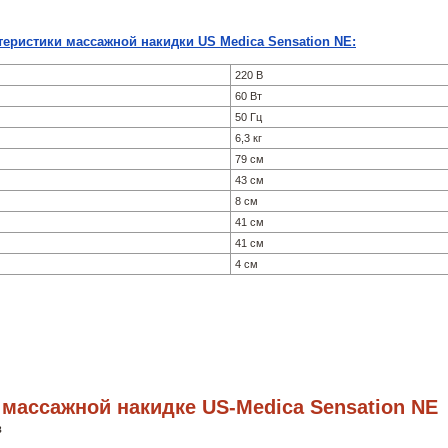
теристики массажной накидки US Medica Sensation NE:
220 В
60 Вт
50 Гц
6,3 кг
79 см
43 см
8 см
41 см
41 см
4 см
массажной накидке US-Medica Sensation NE
в