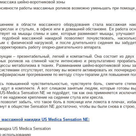
 массажа шейно-воротниковой зоны
нсивности работы массажных роликов возможно уменьшать при помощи
шением в области массажного оборудования стала массажная нак
креслах и стульях, в офисе или в домашней обстановке. Ее работа ос
ствует на мышцы спины и шеи, которые разминают мышцы, улучшают 
подобной массажной накидкой позволяют почувствовать, насколько
ным с физической нагрузкой, и после длительного сидения вы забуде
корректировать работу опорно-двигательного аппарата.
укции – презентабельный, легкий и компактный. Она состоит из двух
ных роликов на спинной части интенсивно и результативно прорабат
цессы метаболизма в тканях. Разминанием шейно-воротниковой зоны з
истемами отсутствует, поэтому вы можете активировать их поочередно
нфракрасным прогреванием по методу стоун-терапии для повышения пол
сь повышенной чувствительностью, чувствуете боль, смягчите степ
 идут в комплекте. А вот слишком занятым людям, которые готовы вы
US-Medica Sensation NE не подойдет, так как она применяется исклю
т ее надежное крепление на сидении стула или кресла.
позволит забыть, что такое боль в пояснице или ломота в плечах, изб
инут в обществе Sensation NE достаточно, чтобы вы были снова в стро
 массажной накидки US Medica Sensation NE:
кидка US Medica Sensation
о использованию