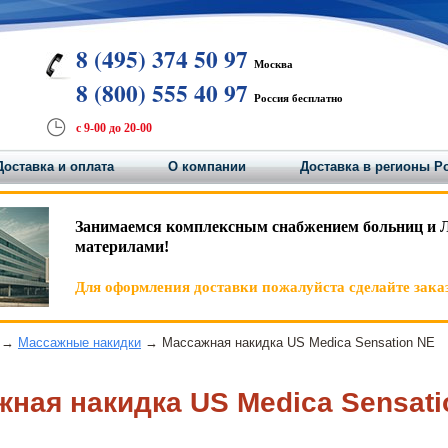
8 (495) 374 50 97
Москва
8 (800) 555 40 97
Россия бесплатно
с 9-00 до 20-00
Доставка и оплата
О компании
Доставка в регионы Р
Занимаемся комплексным снабжением больниц и 
материлами!
Для оформления доставки пожалуйста сделайте заказ
→
Массажные накидки
→ Массажная накидка US Medica Sensation NE
ная накидка US Medica Sensati