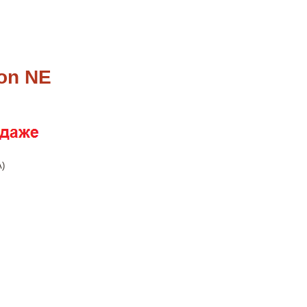
on NE
)