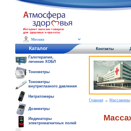
Интернет магазин товаров
для здоровья и красоты
Каталог
Контакты
Галотерапия,
лечение ХОБЛ
Тонометры
Тонометры
внутриглазного давления
Нитратомеры
Главная
→
Массажеры
Дозиметры
Массаж
Индикаторы
электромагнитных полей