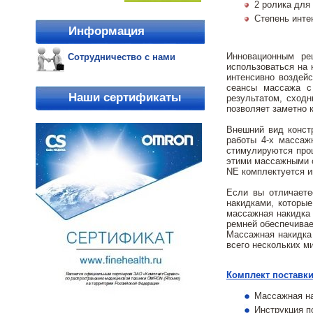
2 ролика для
Степень инте
Информация
Инновационным ре
Сотрудничество с нами
использоваться на 
интенсивно воздей
сеансы массажа с 
Наши сертификаты
результатом, сход
позволяет заметно 
Внешний вид констр
работы 4-х массаж
стимулируются про
этими массажными с
NE комплектуется и
Если вы отличаете
накидками, которые
массажная накидка 
ремней обеспечивае
Массажная накидка 
всего нескольких м
Комплект поставки
Массажная на
Инструкция п