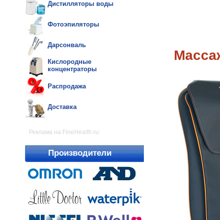
Дистилляторы воды
Фотоэпиляторы
Дарсонваль
Массаж
Кислородные
концентраторы
Распродажа
Доставка
Реклама на FineHealth.ru:
Производители