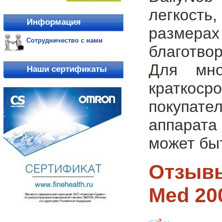
легкость
Информация
размера
Сотрудничество с нами
благотво
Для мно
Наши сертификаты
краткоср
покупат
аппарата
может бы
Отзывы
Med 20