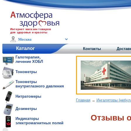
Интернет магазин товаров
для здоровья и красоты
Каталог
Контакты
Доставк
Галотерапия,
лечение ХОБЛ
Тонометры
Тонометры
внутриглазного давления
Нитратомеры
Главная
→
Ингаляторы (небул
Дозиметры
Отзывы o
Индикаторы
электромагнитных полей