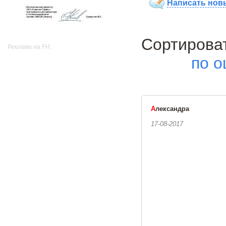
Написать нов
Сортиро
Реклама на FH:
по о
А
лександра
17-08-2017