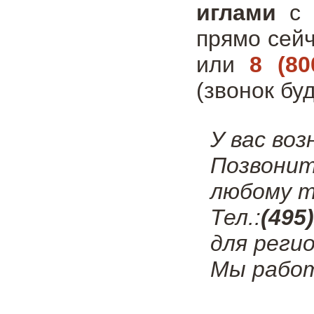
иглами
с 
прямо сей
или
8 (80
(звонок бу
У вас во
Позвонит
любому т
Тел.:
(495
для регио
Мы работ