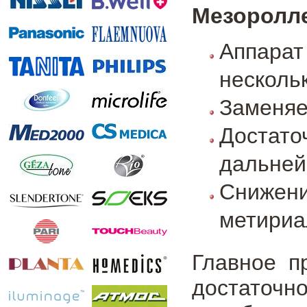
Мезоролле
Аппар
несколь
Заменяе
Доста
дальней
Снижен
метириа
Главное п
достаточн