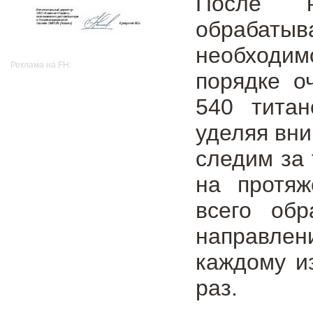
После н
обрабаты
необходим
Реклама на FH:
порядке о
540 титан
уделяя вни
следим за
на протяж
всего об
направлен
каждому и
раз.