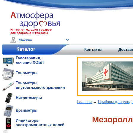
Интернет магазин товаров
для здоровья и красоты
Каталог
Контакты
Доставк
Галотерапия,
лечение ХОБЛ
Тонометры
Тонометры
внутриглазного давления
Нитратомеры
Главная
→
Приборы для ухода
Дозиметры
Мезоролл
Индикаторы
электромагнитных полей