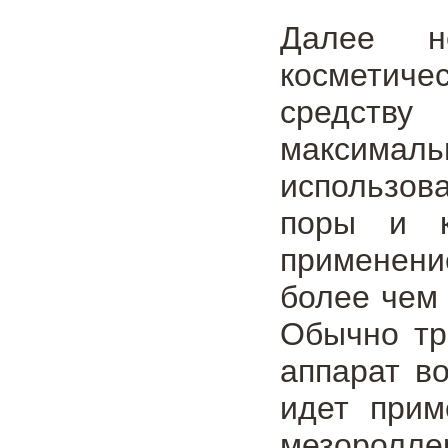
Далее н
косметиче
средству
максималь
использов
поры и к
применени
более чем 
Обычно тр
аппарат в
идет прим
мезоролле