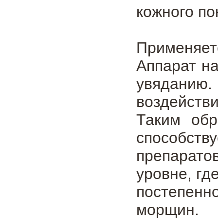
кожного по
Применяетс
Аппарат н
увяданию.
воздейств
Таким обр
способст
препарато
уровне, гд
постепенн
морщин.