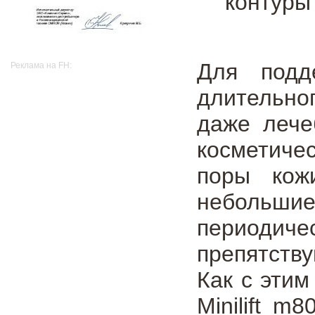
контуры
Для подд
Реклама на FH:
длительно
даже лече
косметиче
поры кож
небольши
периодиче
препятств
Как с этим
Minilift 