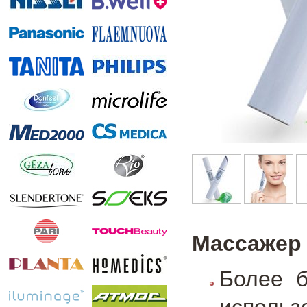
Массажер 
Более б
использ