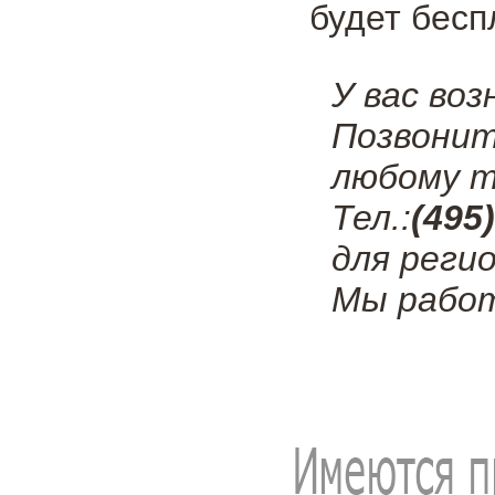
будет бесп
У вас во
Позвонит
любому т
Тел.:
(495
для регио
Мы работ