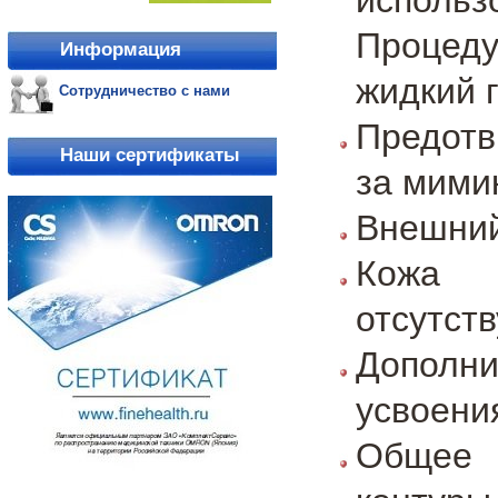
Процеду
Информация
жидкий 
Сотрудничество с нами
Предотв
Наши сертификаты
за мими
Внешний
Кожа 
отсутст
Дополн
усвоени
Общее 