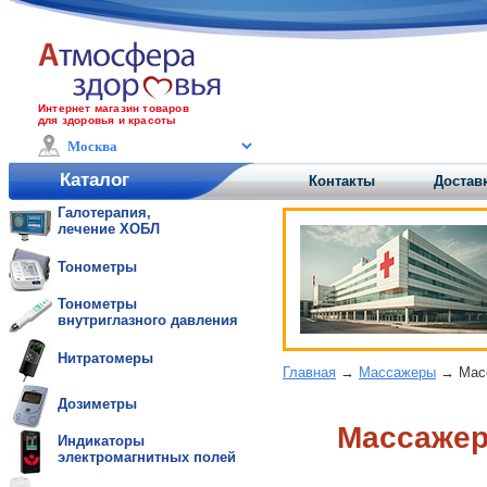
Интернет магазин товаров
для здоровья и красоты
Каталог
Контакты
Доставк
Галотерапия,
лечение ХОБЛ
Тонометры
Тонометры
внутриглазного давления
Нитратомеры
Главная
→
Массажеры
→ Масса
Дозиметры
Массажер 
Индикаторы
электромагнитных полей