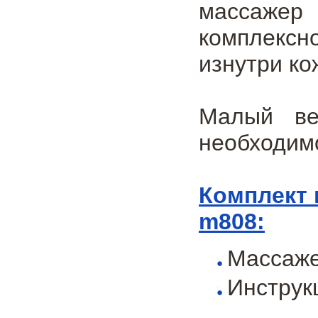
массажер
комплексн
изнутри ко
Малый ве
необходим
Комплект 
m808:
Массажер
Инструк