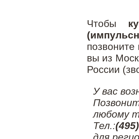
Чтобы
к
(импульс
позвоните
вы из Мос
России (зв
У вас во
Позвонит
любому т
Тел.:
(495
для регио