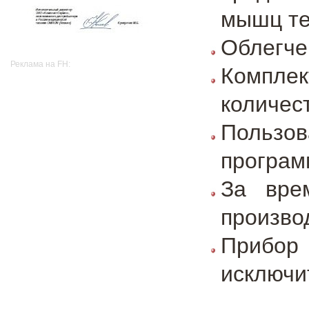
мышц т
Облегче
Реклама на FH:
Комплек
количес
Пользо
програ
За вре
произво
Прибо
исключи