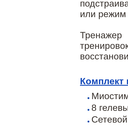
подстраив
или режим 
Тренажер 
трениров
восстанов
Комплект 
Миостиму
8 гелев
Сетевой