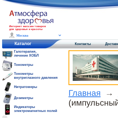
Интернет магазин товаров
для здоровья и красоты
Каталог
Контакты
Доставк
Галотерапия,
лечение ХОБЛ
Тонометры
Тонометры
внутриглазного давления
Нитратомеры
Главная
→
Дозиметры
(импульсны
Индикаторы
электромагнитных полей