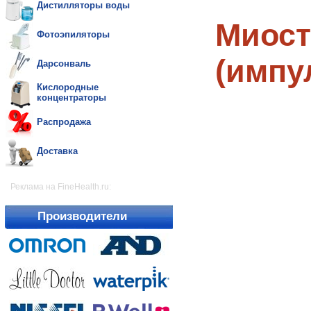
Дистилляторы воды
Миост
Фотоэпиляторы
(импу
Дарсонваль
Кислородные
концентраторы
Распродажа
Доставка
Реклама на FineHealth.ru:
Производители