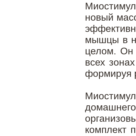
Миостимул
новый мас
эффективн
мышцы в н
целом. Он
всех зонах
формируя 
Миостимул
домашнего
организов
комплект п