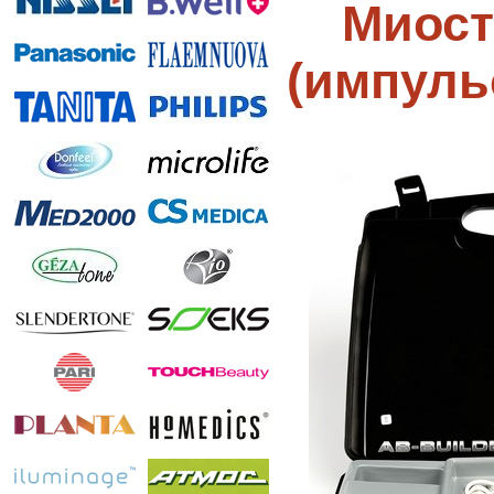
Миост
(импуль