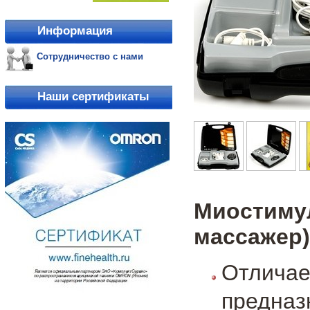
Информация
Сотрудничество с нами
Наши сертификаты
Миостимул
массажер)
Отлича
предназ