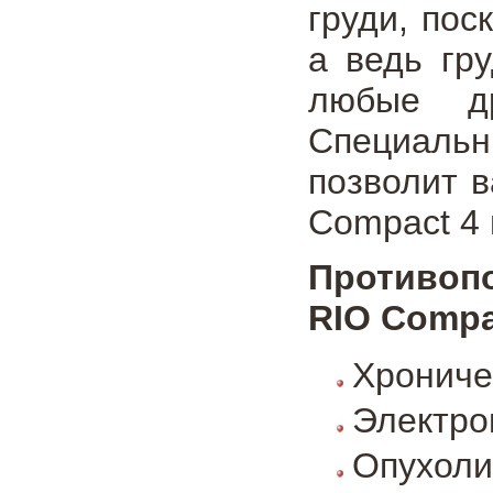
груди, пос
а ведь гр
любые др
Специаль
позволит 
Compact 4 
Противоп
RIO Compa
Хрониче
Электро
Опухоли