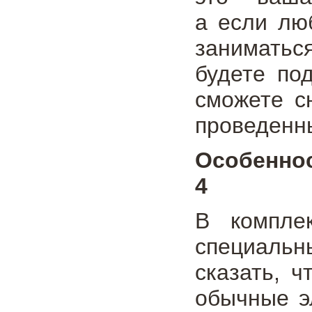
а если лю
заниматьс
будете по
сможете с
проведенн
Особенно
4
В компле
специальн
сказать, ч
обычные э