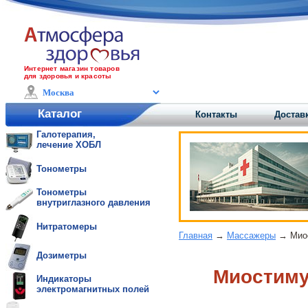
Интернет магазин товаров
для здоровья и красоты
Каталог
Контакты
Доставк
Галотерапия,
лечение ХОБЛ
Тонометры
Тонометры
внутриглазного давления
Нитратомеры
Главная
→
Массажеры
→ Миос
Дозиметры
Миостиму
Индикаторы
электромагнитных полей