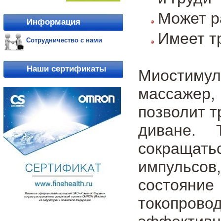
Может ра
Информация
Имеет т
Сотрудничество с нами
Наши сертификаты
Миостимул
массажер,
позволит т
диване. 
сокращат
импульсов
состояние
токопров