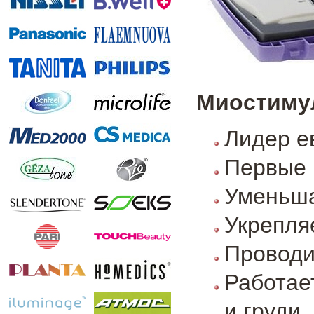
Миостимул
Лидер е
Первые 
Уменьша
Укрепля
Проводи
Работае
и груди