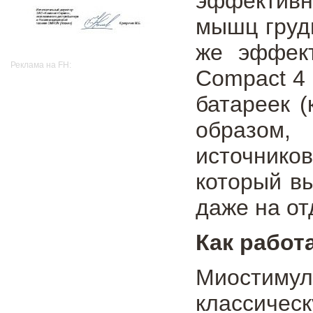
эффективн
мышц груд
же эффект
Реклама на FH:
Compact 4 
батареек (
образом,
источнико
который в
даже на от
Как работ
Миостиму
классичес