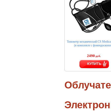
Тонометр механический CS Medica
(в комплекте с фонендоскопо
2490
руб.
КУПИТЬ
Облучате
Электро