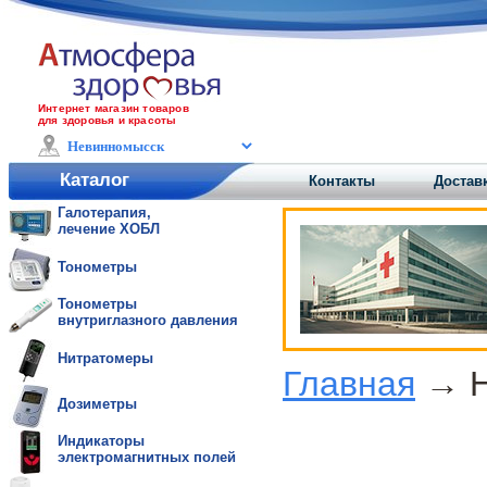
Интернет магазин товаров
для здоровья и красоты
Каталог
Контакты
Достав
Галотерапия,
лечение ХОБЛ
Тонометры
Тонометры
внутриглазного давления
Нитратомеры
Главная
→ Н
Дозиметры
Индикаторы
электромагнитных полей