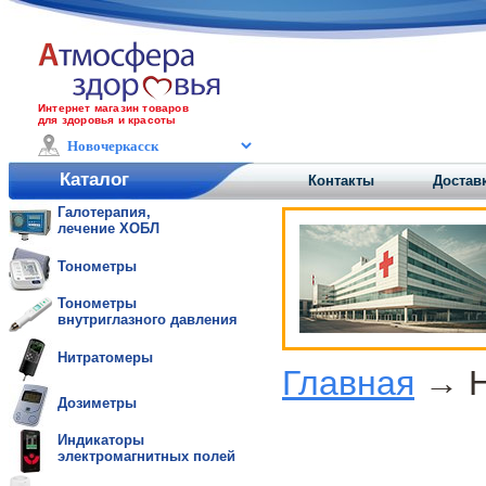
Интернет магазин товаров
для здоровья и красоты
Каталог
Контакты
Достав
Галотерапия,
лечение ХОБЛ
Тонометры
Тонометры
внутриглазного давления
Нитратомеры
Главная
→ Н
Дозиметры
Индикаторы
электромагнитных полей