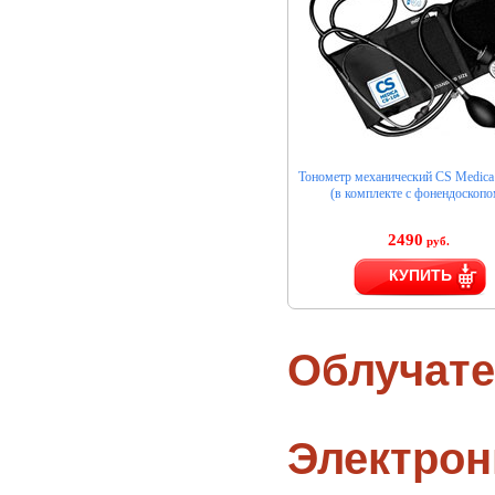
Тонометр механический CS Medica
(в комплекте с фонендоскопо
2490
руб.
КУПИТЬ
Облучате
Электро