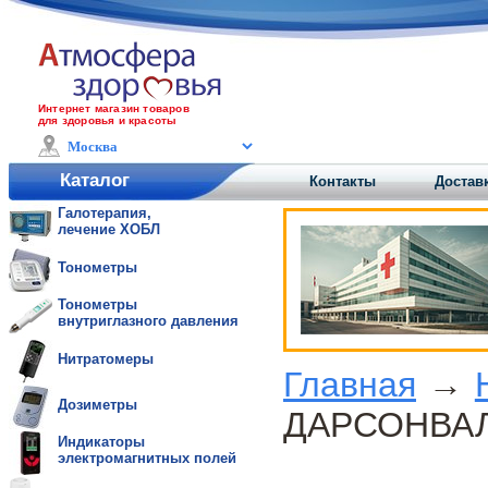
Интернет магазин товаров
для здоровья и красоты
Каталог
Контакты
Доставк
Галотерапия,
лечение ХОБЛ
Тонометры
Тонометры
внутриглазного давления
Нитратомеры
Главная
→
Дозиметры
ДАРСОНВАЛЬ 
Индикаторы
электромагнитных полей