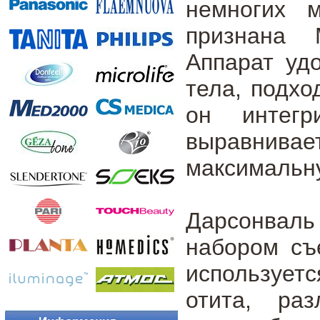
немногих м
признана 
Аппарат уд
тела, подхо
он интегр
выравнива
максимальну
Дарсонвал
набором съ
используетс
отита, ра