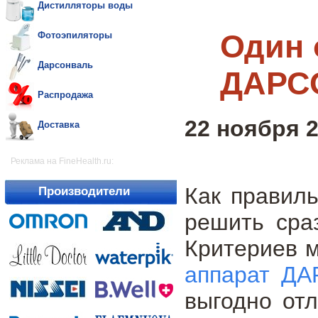
Дистилляторы воды
Один 
Фотоэпиляторы
Дарсонваль
ДАРСО
Распродажа
22 ноября 2
Доставка
Реклама на FineHealth.ru:
Как правил
Производители
решить сра
Критериев м
аппарат ДА
выгодно отл