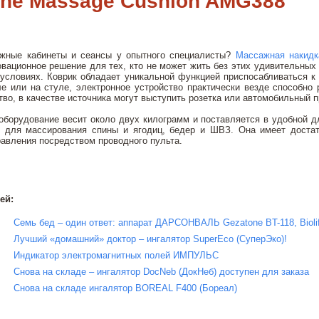
one Massage Cushion AMG388
жные кабинеты и сеансы у опытного специалисты?
Массажная накидк
вационное решение для тех, кто не может жить без этих удивительных
условиях. Коврик обладает уникальной функцией приспосабливаться 
ле или на стуле, электронное устройство практически везде способно р
тво, в качестве источника могут выступить розетка или автомобильный 
оборудование весит около двух килограмм и поставляется в удобной 
ь для массирования спины и ягодиц, бедер и ШВЗ. Она имеет достат
авления посредством проводного пульта.
ей:
Семь бед – один ответ: аппарат ДАРСОНВАЛЬ Gezatone BT-118, Bioli
Лучший «домашний» доктор – ингалятор SuperEco (СуперЭко)!
Индикатор электромагнитных полей ИМПУЛЬС
Снова на складе – ингалятор DocNeb (ДокНеб) доступен для заказа
Снова на складе ингалятор BOREAL F400 (Бореал)