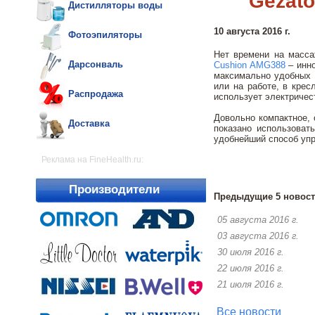
Gezat
Дистилляторы воды
10 августа 2016 г.
Фотоэпиляторы
Нет времени на масса
Дарсонваль
Cushion AMG388
– инно
максимально удобных 
или на работе, в крес
Распродажа
использует электричес
Довольно компактное, 
Доставка
показано использоват
удобнейший способ упр
Реклама на FineHealth.ru:
Производители
Предыдущие 5 новост
05 августа 2016 г.
03 августа 2016 г.
30 июля 2016 г.
22 июля 2016 г.
21 июля 2016 г.
Все новости