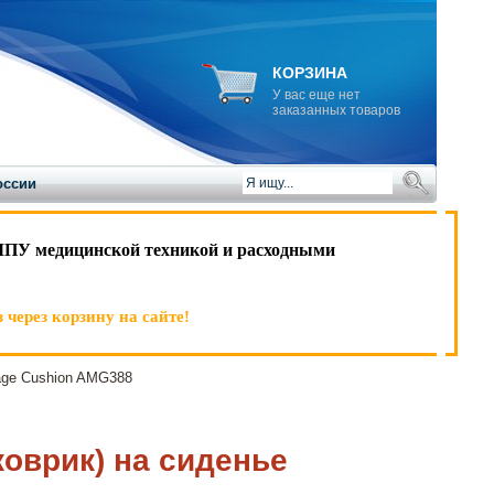
КОРЗИНА
У вас еще нет
заказанных товаров
оссии
ЛПУ медицинской техникой и расходными
 через корзину на сайте!
age Cushion AMG388
коврик) на сиденье