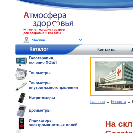
Интернет магазин товаров
для здоровья и красоты
Каталог
Контакты
Галотерапия,
лечение ХОБЛ
Тонометры
Тонометры
внутриглазного давления
Нитратомеры
Главная
→
Новости
→ Н
Дозиметры
Индикаторы
На скл
электромагнитных полей