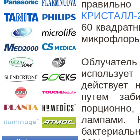
правильно
КРИСТАЛЛ-2
60 квадратн
микрофлоры,
Облучател
использует
действует 
путем заб
порционно,
лампами. 
бактериаль