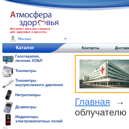
Интернет магазин товаров
для здоровья и красоты
Каталог
Контакты
Доставк
Галотерапия,
лечение ХОБЛ
Тонометры
Тонометры
внутриглазного давления
Нитратомеры
Главная
Дозиметры
облучателю
Индикаторы
электромагнитных полей