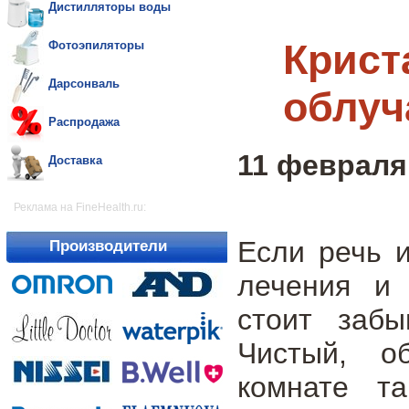
Дистилляторы воды
Крист
Фотоэпиляторы
Дарсонваль
облуч
Распродажа
11 февраля 
Доставка
Реклама на FineHealth.ru:
Если речь 
Производители
лечения и 
стоит заб
Чистый, о
комнате т