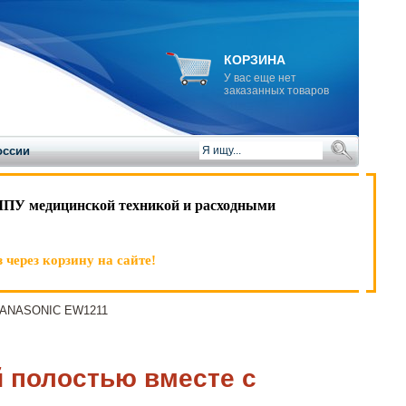
КОРЗИНА
У вас еще нет
заказанных товаров
оссии
ЛПУ медицинской техникой и расходными
 через корзину на сайте!
м PANASONIC EW1211
й полостью вместе с