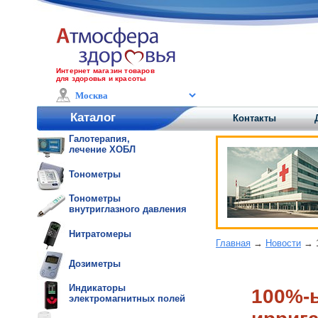
Интернет магазин товаров
для здоровья и красоты
Каталог
Контакты
Галотерапия,
лечение ХОБЛ
Тонометры
Тонометры
внутриглазного давления
Нитратомеры
Главная
→
Новости
→ 1
Дозиметры
Индикаторы
100%-ы
электромагнитных полей