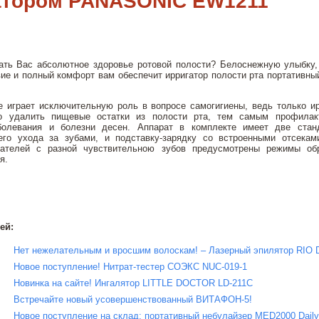
атором PANASONIC EW1211
ать Вас абсолютное здоровье ротовой полости? Белоснежную улыбку,
вие и полный комфорт вам обеспечит ирригатор полости рта портатив
е играет исключительную роль в вопросе самогигиены, ведь только ир
о удалить пищевые остатки из полости рта, тем самым профилак
аболевания и болезни десен. Аппарат в комплекте имеет две стан
го ухода за зубами, и подставку-зарядку со встроенными отсека
вателей с разной чувствительною зубов предусмотрены режимы об
я.
ей:
Нет нежелательным и вросшим волоскам! – Лазерный эпилятор RIO 
Новое поступление! Нитрат-тестер СОЭКС NUC-019-1
Новинка на сайте! Ингалятор LITTLE DOCTOR LD-211C
Встречайте новый усовершенствованный ВИТАФОН-5!
Новое поступление на склад: портативный небулайзер MED2000 Dail