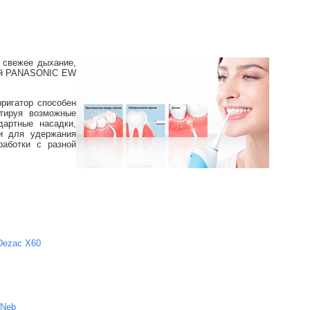
 свежее дыхание,
ный PANASONIC EW
ригатор способен
тируя возможные
дартные насадки,
ми для удержания
работки с разной
Dezac X60
yNeb