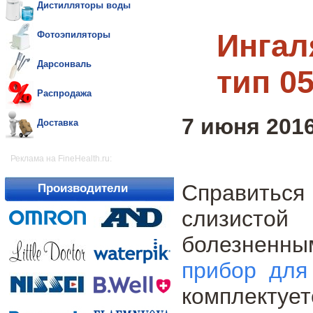
Дистилляторы воды
Ингал
Фотоэпиляторы
Дарсонваль
тип 0
Распродажа
7 июня 2016
Доставка
Реклама на FineHealth.ru:
Справиться
Производители
слизисто
болезненн
прибор для
комплектуе