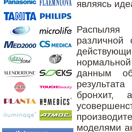
являясь иде
Распыляя 
различной 
действующ
нормальной
данным об
результата
бронхит, 
усовершенс
производи
моделями ан