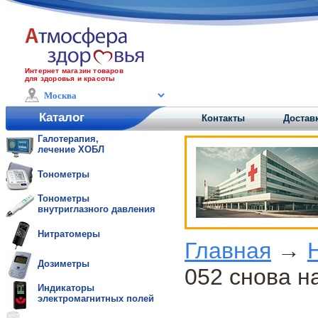
Интернет магазин товаров
для здоровья и красоты
Каталог
Контакты
Доставк
Галотерапия,
лечение ХОБЛ
Тонометры
Тонометры
внутриглазного давления
Нитратомеры
Главная
→
Дозиметры
052 снова н
Индикаторы
электромагнитных полей