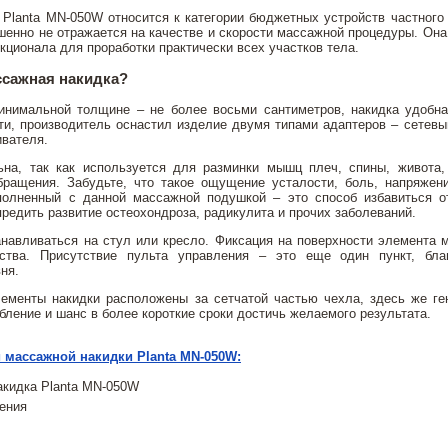
Planta MN-050W относится к категории бюджетных устройств частного 
енно не отражается на качестве и скорости массажной процедуры. Она 
кционала для проработки практически всех участков тела.
ссажная накидка?
инимальной толщине – не более восьми сантиметров, накидка удобн
и, производитель оснастил изделие двумя типами адаптеров – сетевы
ивателя.
ьна, так как используется для разминки мышц плеч, спины, живота,
бращения. Забудьте, что такое ощущение усталости, боль, напряжени
олненный с данной массажной подушкой – это способ избавиться о
редить развитие остеохондроза, радикулита и прочих заболеваний.
навливаться на стул или кресло. Фиксация на поверхности элемента 
ства. Присутствие пульта управления – это еще один пункт, бла
ня.
менты накидки расположены за сетчатой частью чехла, здесь же ген
бление и шанс в более короткие сроки достичь желаемого результата.
 массажной накидки Planta MN-050W:
кидка Planta MN-050W
ения