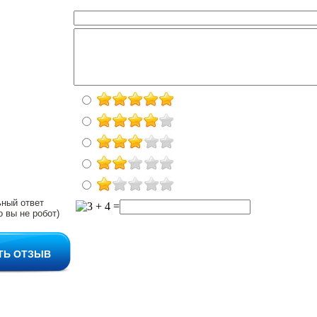
ьный ответ
о вы не робот)
ТЬ ОТЗЫВ