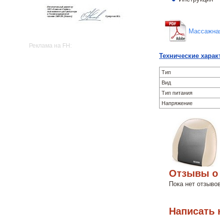
Массажная
Реклама на FH:
Технические харак
Тип
Вид
Тип питания
Напряжение
Отзывы o 
Пока нет отзыво
Написать 