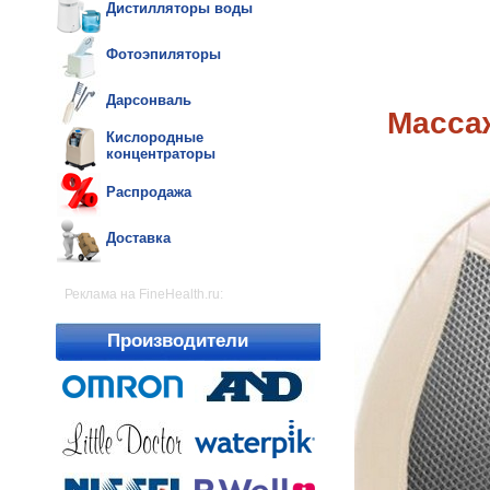
Дистилляторы воды
Фотоэпиляторы
Дарсонваль
Масса
Кислородные
концентраторы
Распродажа
Доставка
Реклама на FineHealth.ru:
Производители