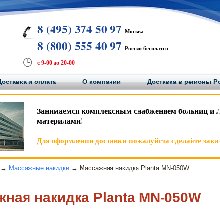
8 (495) 374 50 97
Москва
8 (800) 555 40 97
Россия бесплатно
с 9-00 до 20-00
Доставка и оплата
О компании
Доставка в регионы Р
Занимаемся комплексным снабжением больниц и 
материлами!
Для оформления доставки пожалуйста сделайте заказ
→
Массажные накидки
→ Массажная накидка Planta MN-050W
жная накидка Planta MN-050W