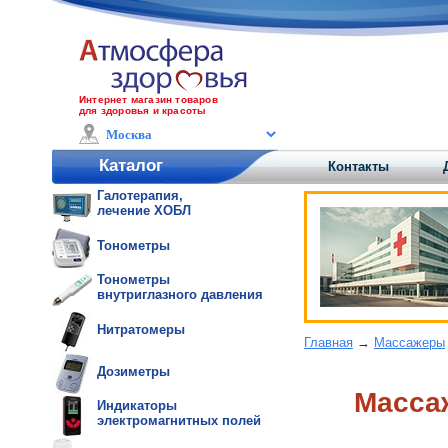
Интернет магазин товаров
для здоровья и красоты
Каталог
Контакты
Галотерапия,
лечение ХОБЛ
Тонометры
Тонометры
внутриглазного давления
Нитратомеры
Главная
→
Массажеры
Дозиметры
Масса
Индикаторы
электромагнитных полей