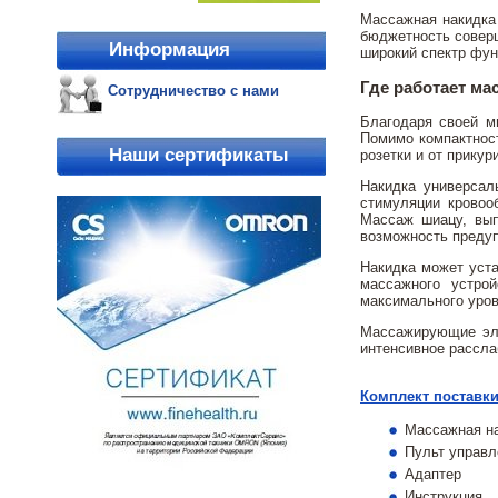
Массажная накидка 
бюджетность соверш
Информация
широкий спектр фун
Где работает ма
Сотрудничество с нами
Благодаря своей м
Помимо компактност
Наши сертификаты
розетки и от прикур
Накидка универсал
стимуляции кровоо
Массаж шиацу, вып
возможность предуп
Накидка может уста
массажного устрой
максимального уров
Массажирующие эле
интенсивное рассла
Комплект поставки
Массажная на
Пульт управл
Адаптер
Инструкция