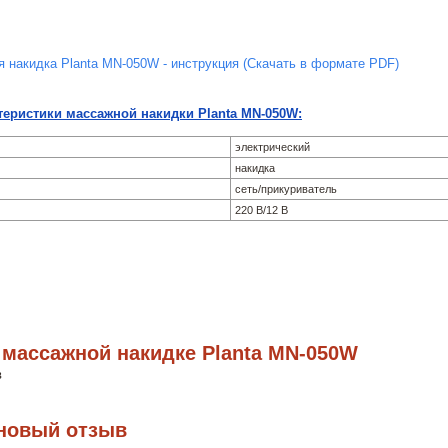
 накидка Planta MN-050W - инструкция (Скачать в формате PDF)
теристики массажной накидки Planta MN-050W:
электрический
накидка
сеть/прикуриватель
220 В/12 В
массажной накидке Planta MN-050W
в
новый отзыв