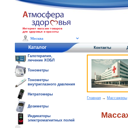
Интернет магазин товаров
для здоровья и красоты
Каталог
Контакты
Галотерапия,
лечение ХОБЛ
Тонометры
Тонометры
внутриглазного давления
Нитратомеры
Главная
→
Массажеры
Дозиметры
Массаж
Индикаторы
электромагнитных полей