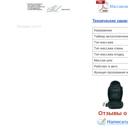
Массажная
Технические харак
Реклама на FH:
Напряжение
Таймер автоотключен
Тип массажа
Тип массажа спины
Тип массажа ягодиц
Массаж шеи
Работает в авто
Функция прогревания 
Отзывы o 
Написат