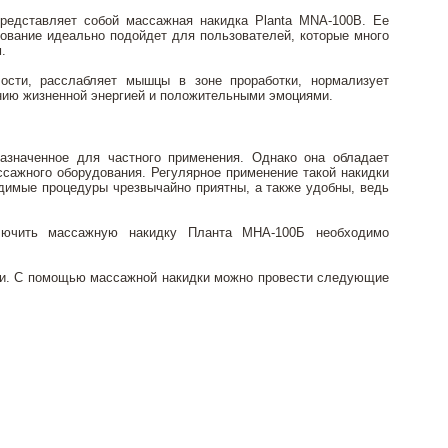
представляет собой массажная накидка Planta MNA-100B. Ее
дование идеально подойдет для пользователей, которые много
.
ости, расслабляет мышцы в зоне проработки, нормализует
нению жизненной энергией и положительными эмоциями.
азначенное для частного применения. Однако она обладает
ссажного оборудования. Регулярное применение такой накидки
димые процедуры чрезвычайно приятны, а также удобны, ведь
ключить массажную накидку Планта МНА-100Б необходимо
ости. С помощью массажной накидки можно провести следующие