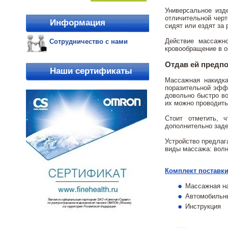
Универсальное изд
отличительной черт
Информация
сидят или ездят за 
Действие массажно
Сотрудничество с нами
кровообращение в о
Отдав ей предпо
Наши сертификаты
Массажная накидка
поразительной эффе
довольно быстро во
их можно проводить 
Стоит отметить, 
дополнительно заде
Устройство предлаг
виды массажа: волн
Комплект поставки
Массажная на
Автомобильны
Инструкция