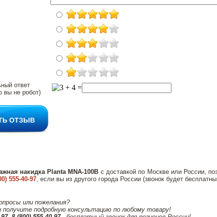
ьный ответ
о вы не робот)
ТЬ ОТЗЫВ
ажная накидка Planta MNA-100B
с доставкой по Москве или России, п
00) 555-40-97
, если вы из другого города России (звонок будет бесплатны
вопросы или пожелания?
и получите подробную консультацию по любому товару!
-97
,
8 (800) 555-40-97
- бесплатный звонок для регионов России!