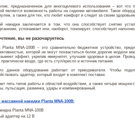
елие, предназначенное для многоцелевого использования – вот что 
ой является возможность работы на сидении автомобиля. Такое обору
рулем, а также для тех, кто любит комфорт и следит за своим здоровьем
й накидки заключается в том, что она способствует снятию устал
рганизме, успокаивает или, наоборот, тонизирует, способствует напол
чтение, вы не разочаруетесь
 Planta MNA-100B – это сравнительно бюджетное устройство, предн
ктивностью, которой не могут похвастаться более дорогие модели ма
зымеет эффект, укрепив иммунитет, улучшив здоровье в целом. Прово
практически везде, где есть стул/кресло и источник питания.
что данное оборудование работает от прикуривателя. Чтобы под
йствовать адаптер, который входит в комплект поставки.
ает пять типов работы и областей воздействия, а также четыре мощн
ы, пульсация, разминка, удары и комбинированный.
 массажной накидки Planta MNA-100B:
кидка Planta MNA-100B
й адаптер на 12 В