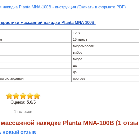
 накидка Planta MNA-100B - инструкция (Скачать в формате PDF)
теристики массажной накидки Planta MNA-100B:
12 В
ия
15 минут
вибромассаж
вибро
вибро
да
да
или охлаждения
прогрев
Оценка:
5.0
/5
1 голосов
массажной накидке Planta MNA-100B (1 отзы
ь новый отзыв