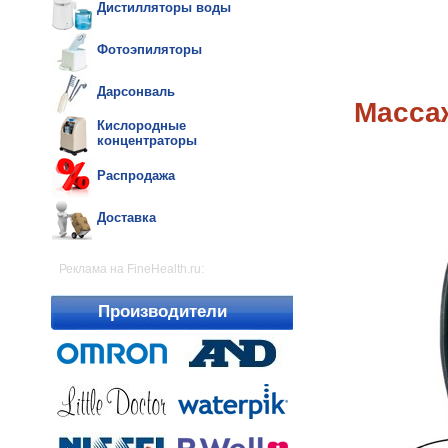
Дистилляторы воды
Фотоэпиляторы
Дарсонваль
Массаж
Кислородные
концентраторы
Распродажа
Доставка
Реклама на FineHealth.ru:
Производители