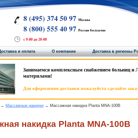
8 (495) 374 50 97
Москва
8 (800) 555 40 97
Россия бесплатно
с 9-00 до 20-00
Доставка и оплата
О компании
Доставка в регионы Р
Занимаемся комплексным снабжением больниц и 
материлами!
Для оформления доставки пожалуйста сделайте заказ
→
Массажные накидки
→ Массажная накидка Planta MNA-100B
ная накидка Planta MNA-100B