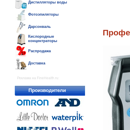
Дистилляторы воды
Фотоэпиляторы
Дарсонваль
Профе
Кислородные
концентраторы
Распродажа
Доставка
Реклама на FineHealth.ru:
Производители