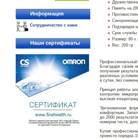
Дружественн
Память на 20
Информация
Противостоян
Синхронизаци
Сотрудничество с нами
Подзарядка а
Срок службы 
Размер: 80 х 
Наши сертификаты
Вес: 200 гр
Профессиональный 
Благодаря своим м
получении результа
различных условиях
в сутки, без снижен
Принцип работы алк
контролем микропр
высокая концентрац
Эргономичная фор
комфортным. Запате
до 2000 результато
номером теста, дат
Купив профессиона
провести порядка 1