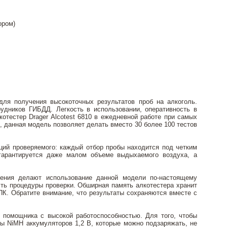
ором)
ля получения высокоточных результатов проб на алкоголь.
удников ГИБДД. Легкость в использовании, оперативность в
котестер Drager Alcotest 6810 в ежедневной работе при самых
в, данная модель позволяет делать вместо 30 более 100 тестов
яций проверяемого: каждый отбор пробы находится под четким
 гарантируется даже малом объеме выдыхаемого воздуха, а
ения делают использование данной модели по-настоящему
ть процедуры проверки. Обширная память алкотестера хранит
ПК. Обратите внимание, что результаты сохраняются вместе с
 помощника с высокой работоспособностью. Для того, чтобы
ры NiMH аккумуляторов 1,2 В, которые можно подзаряжать, не