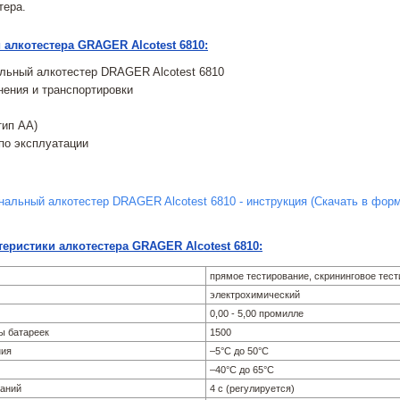
тера.
 алкотестера GRAGER Alcotest 6810:
ьный алкотестер DRAGER Alcotest 6810
нения и транспортировки
тип АА)
по эксплуатации
альный алкотестер DRAGER Alcotest 6810 - инструкция (Скачать в фор
теристики алкотестера GRAGER Alcotest 6810:
прямое тестирование, скрининговое тес
электрохимический
0,00 - 5,00 промилле
ы батареек
1500
ния
–5°С до 50°С
–40°С до 65°С
заний
4 с (регулируется)