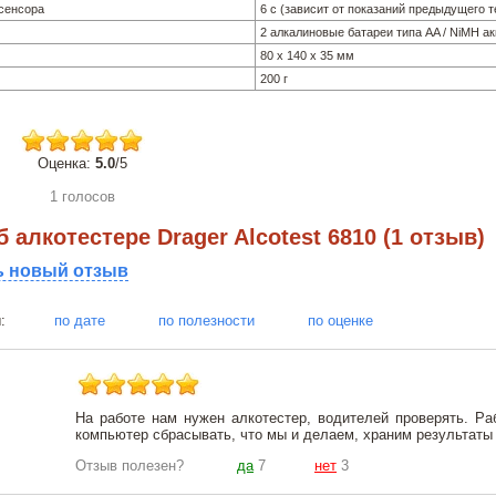
 сенсора
6 с (зависит от показаний предыдущего т
2 алкалиновые батареи типа AA / NiMH а
80 x 140 x 35 мм
200 г
Оценка:
5.0
/5
1 голосов
 алкотестере Drager Alcotest 6810 (1 отзыв)
ь новый отзыв
тзывы:
по дате
по полезности
по оценке
На работе нам нужен алкотестер, водителей проверять. Р
компьютер сбрасывать, что мы и делаем, храним результаты 
Отзыв полезен?
да
7
нет
3