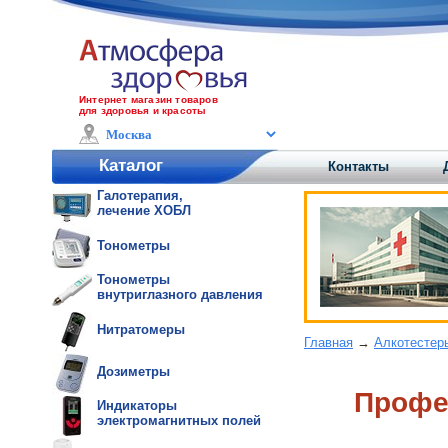
Интернет магазин товаров
для здоровья и красоты
Каталог
Контакты
Галотерапия,
лечение ХОБЛ
Тонометры
Тонометры
внутриглазного давления
Нитратомеры
Главная
→
Алкотестер
Дозиметры
Профе
Индикаторы
электромагнитных полей