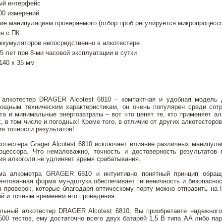
ый интерфейс
00 измерений
ие манипуляциям проверяемого (отбор проб регулируется микропроцесс
я с ПК
ккумуляторов непосредственно в алкотестере
5 лет при 8-ми часовой эксплуатации в сутки
140 х 35 мм
алкотестер DRAGER Alcotest 6810 – компактная и удобная модель д
ощным техническим характеристикам, он очень популярен среди сотр
та и минимальные энергозатраты – вот что ценят те, кто применяет ал
, в том числе и погодных! Кроме того, в отличие от других алкотестеро
ия точности результатов!
отестера Grager Alcotest 6810 исключает влияние различных манипул
оцессора. Что немаловажно, точность и достоверность результатов
ия алкоголя не удлиняет время срабатывания.
ма алкометра GRAGER 6810 и интуитивно понятный принцип обращ
нтованная форма мундштука обеспечивает гигиеничность и безопаснос
в проверок, которые благодаря оптическому порту можно отправить на 
ой и точным временем его проведения.
льный алкотестер DRAGER Alcotest 6810, Вы приобретаете надежного
500 тестов, ему достаточно всего двух батарей 1,5 В типа AA либо па