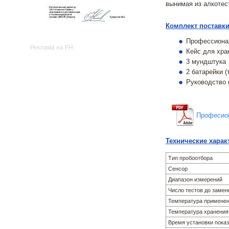
вынимая из алкотес
Комплект поставки
Профессионал
Реклама на FH:
Кейс для хра
3 мундштука
2 батарейки (
Руководство 
Професион
Технические харак
Тип пробоотбора
Сенсор
Диапазон измерений
Число тестов до замен
Температура примене
Температура хранения
Время установки пока