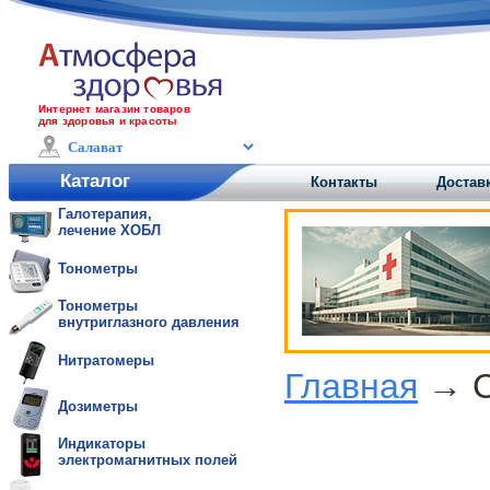
Интернет магазин товаров
для здоровья и красоты
Каталог
Контакты
Достав
Галотерапия,
лечение ХОБЛ
Тонометры
Тонометры
внутриглазного давления
Нитратомеры
Главная
→ С
Дозиметры
Индикаторы
электромагнитных полей