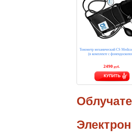
Тонометр механический CS Medica
(в комплекте с фонендоскопо
2490
руб.
КУПИТЬ
Облучате
Электро