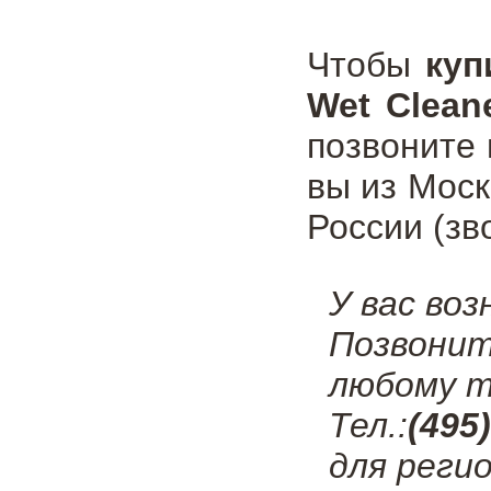
Чтобы
куп
Wet Clean
позвоните
вы из Мос
России (зв
У вас во
Позвонит
любому т
Тел.:
(495
для регио