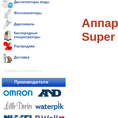
Дистилляторы воды
Фотоэпиляторы
Аппар
Дарсонваль
Super 
Кислородные
концентраторы
Распродажа
Доставка
Реклама на FineHealth.ru:
Производители