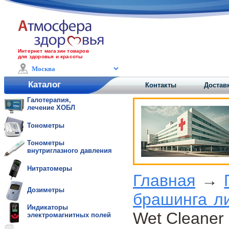
Интернет магазин товаров
для здоровья и красоты
Каталог
Контакты
Доставк
Галотерапия,
лечение ХОБЛ
Тонометры
Тонометры
внутриглазного давления
Нитратомеры
Главная
→
Дозиметры
брашинга л
Индикаторы
Wet Cleaner 
электромагнитных полей