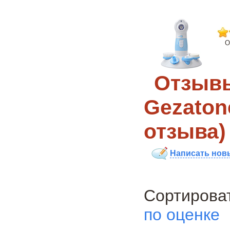
О
Отзывы
Gezatone
отзыва)
Написать нов
Сортиро
по оценке