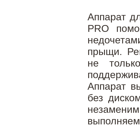
Аппарат дл
PRO помож
недочетам
прыщи. Ре
не тольк
поддержив
Аппарат в
без диско
незамен
выполняем