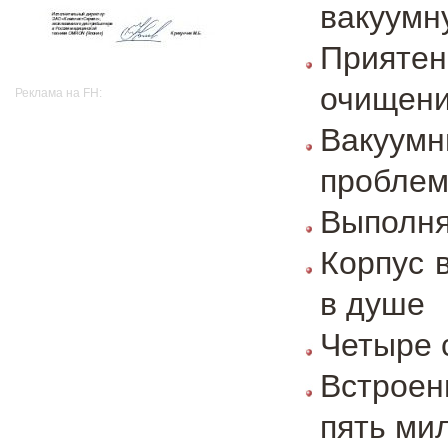
вакуумн
Приятен
очищен
Реклама на FH:
Вакуумн
пробле
Выполня
Корпус 
в душе
Четыре 
Встроен
пять ми