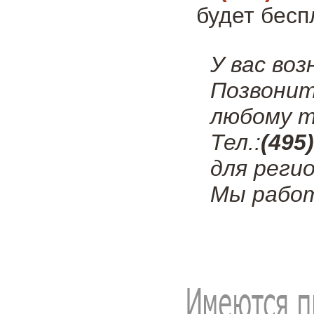
будет бесп
У вас во
Позвонит
любому т
Тел.:
(495
для регио
Мы работ