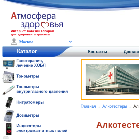
Интернет магазин товаров
для здоровья и красоты
Каталог
Контакты
Доставк
Галотерапия,
лечение ХОБЛ
Тонометры
Тонометры
внутриглазного давления
Нитратомеры
Главная
→
Алкотестеры
→ Алк
Дозиметры
Алкотест
Индикаторы
электромагнитных полей