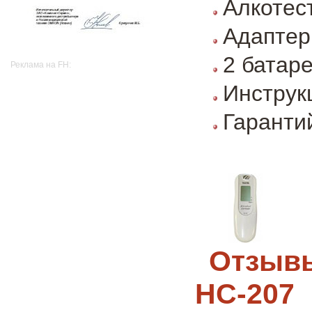
Алкотес
Адаптер
2 батар
Реклама на FH:
Инструк
Гаранти
Отзывы
HC-207