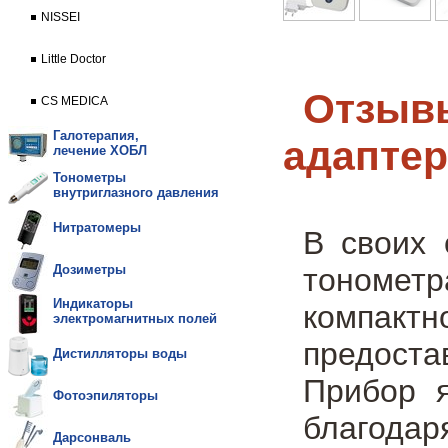
NISSEI
Little Doctor
Отзывы
CS MEDICA
Галотерапия,
адаптер
лечение ХОБЛ
Тонометры
внутриглазного давления
Нитратомеры
В своих 
тонометр
Дозиметры
Индикаторы
компакт
электромагнитных полей
предоста
Дистилляторы воды
Прибор я
Фотоэпиляторы
благодар
Дарсонваль