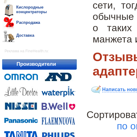
сети, то
Кислородные
концентраторы
обычные 
Распродажа
о таких
Доставка
манжета 
Реклама на FineHealth.ru:
Отзывы
Производители
адапте
Написать нов
Сортиро
по о