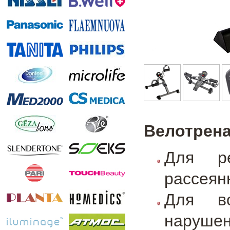
Велотрена
Для р
рассеян
Для во
наруше