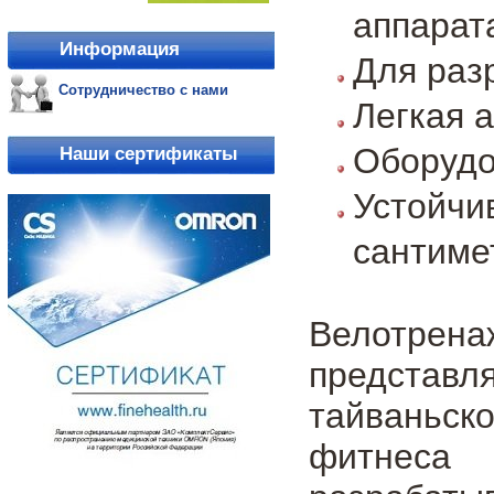
аппарат
Информация
Для раз
Сотрудничество с нами
Легкая 
Оборудо
Наши сертификаты
Устойчи
сантиме
Велотрена
представл
тайваньск
фитнеса 