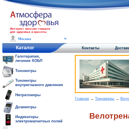
Интернет магазин товаров
для здоровья и красоты
Каталог
Контакты
Доставк
Галотерапия,
лечение ХОБЛ
Тонометры
Тонометры
внутриглазного давления
Нитратомеры
Главная
→
Тренажеры
→
Вело
Дозиметры
Велотрен
Индикаторы
электромагнитных полей