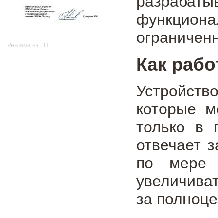
разраба
функциона
ограничен
Реклама на FH:
Как раб
Устройств
которые м
только в 
отвечает з
по мере 
увеличиват
за полноце