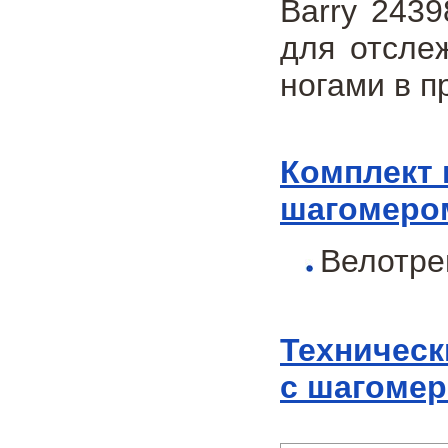
Barry 243
для отсле
ногами в п
Комплект 
шагомером
Велотре
Техническ
с шагомер