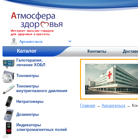
Интернет магазин товаров
для здоровья и красоты
Каталог
Контакты
Достав
Галотерапия,
лечение ХОБЛ
Тонометры
Тонометры
внутриглазного давления
Нитратомеры
Главная
→
Архангельск
→ Кон
Дозиметры
Индикаторы
электромагнитных полей