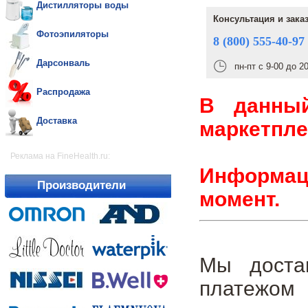
Дистилляторы воды
Консультация и зака
Фотоэпиляторы
8 (800) 555-40-97
Дарсонваль
пн-пт с 9-00 до 2
Распродажа
В данны
Доставка
маркетпле
Реклама на FineHealth.ru:
Информаци
Производители
момент.
Мы доста
платежом