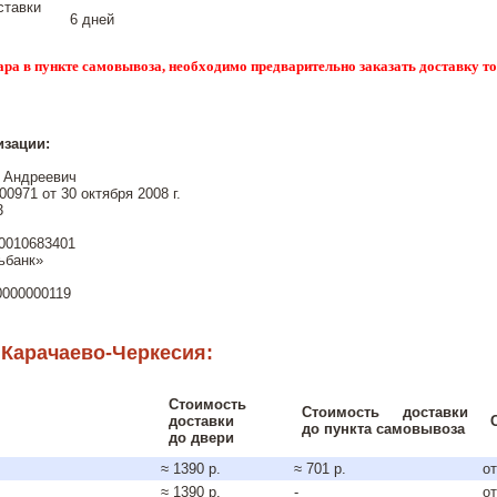
ставки
6 дней
ара в пункте самовывоза, необходимо предварительно заказать доставку т
изации:
 Андреевич
0971 от 30 октября 2008 г.
3
0010683401
ьбанк»
0000000119
 Карачаево-Черкесия:
Стоимость
Стоимость доставки
доставки
до пункта самовывоза
до двери
≈ 1390 р.
≈ 701 р.
от
≈ 1390 р.
-
от