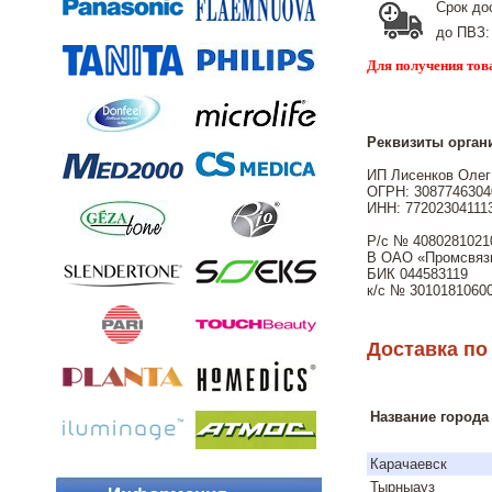
Срок до
до ПВЗ:
Для получения тов
Реквизиты орган
ИП Лисенков Олег
ОГРН: 30877463040
ИНН: 77202304111
Р/с № 4080281021
В ОАО «Промсвяз
БИК 044583119
к/с № 3010181060
Доставка по
Название города
Карачаевск
Тырныауз