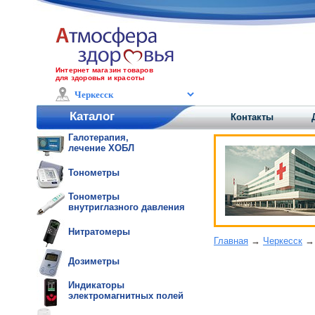
Интернет магазин товаров
для здоровья и красоты
Каталог
Контакты
Галотерапия,
лечение ХОБЛ
Тонометры
Тонометры
внутриглазного давления
Нитратомеры
Главная
→
Черкесск
→ 
Дозиметры
Индикаторы
электромагнитных полей