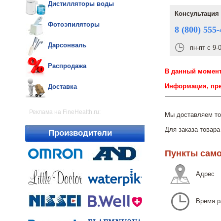
Дистилляторы воды
Консультация 
Фотоэпиляторы
8 (800) 555-
Дарсонваль
пн-пт с 9-
Распродажа
В данный момент
Информация, пре
Доставка
Реклама на FineHealth.ru:
Мы доставляем то
Для заказа товара
Производители
Пункты само
Адрес
Время р