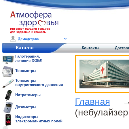
Интернет магазин товаров
для здоровья и красоты
Каталог
Контакты
Достав
Галотерапия,
лечение ХОБЛ
Тонометры
Тонометры
внутриглазного давления
Нитратомеры
Главная
Дозиметры
(небулайзер
Индикаторы
электромагнитных полей