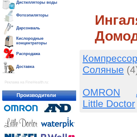
Дистилляторы воды
Ингал
Фотоэпиляторы
Дарсонваль
Домо
Кислородные
концентраторы
Распродажа
Компрессо
Соляные
(4
Доставка
Реклама на FineHealth.ru:
OMRON
Производители
Little Doctor