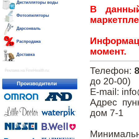
Дистилляторы воды
В данны
Фотоэпиляторы
маркетпле
Дарсонваль
Информаци
Распродажа
момент.
Доставка
Телефон:
8
Реклама на FineHealth.ru:
до 20-00)
Производители
E-mail: inf
Адрес пун
дом 7-1
Минималь