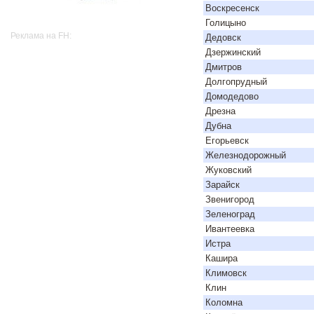
Воскресенск
Голицыно
Реклама на FH:
Дедовск
Дзержинский
Дмитров
Долгопрудный
Домодедово
Дрезна
Дубна
Егорьевск
Железнодорожный
Жуковский
Зарайск
Звенигород
Зеленоград
Ивантеевка
Истра
Кашира
Климовск
Клин
Коломна