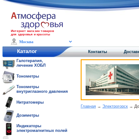
Интернет магазин товаров
для здоровья и красоты
Каталог
Контакты
Достав
Галотерапия,
лечение ХОБЛ
Тонометры
Тонометры
внутриглазного давления
Нитратомеры
Главная
→
Электрогорск
→ Дос
Дозиметры
Индикаторы
электромагнитных полей