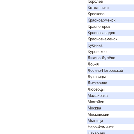
Королёв
Котельники
Красково
Красноармейск
Красногорск
Краснозаводск
Краснознаменск
Кубинка
Куровское
Ликино-Дулёво
Лобня
Лосино-Петровский
Луховицы
Лыткарино
Люберцы
Малаховка
Можайск
Москва
Московский
Мытищи
Наро-Фоминск
Нахабино