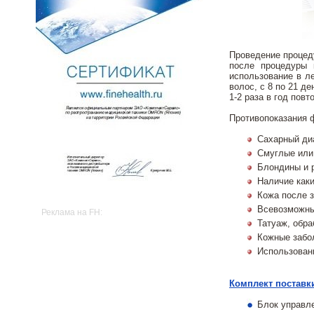
Проведение процеду
после процедуры 
использование в л
волос, с 8 по 21 д
1-2 раза в год повт
Противопоказания 
Сахарный ди
Смуглые или
Блондины и 
Наличие каки
Кожа после з
Всевозможны
Реклама на FH:
Татуаж, обра
Кожные забол
Использован
Комплект поставк
Блок управл