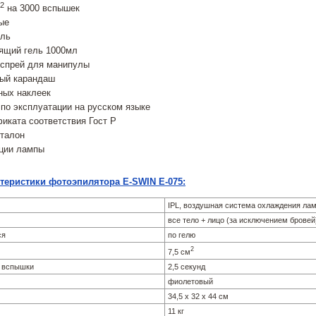
2
на 3000 вспышек
ые
ель
ящий гель 1000мл
спрей для манипулы
ый карандаш
ных наклеек
по эксплуатации на русском языке
иката соответствия Гост Р
 талон
ации лампы
теристики фотоэпилятора E-SWIN E-075:
IPL, воздушная система охлаждения ла
все тело + лицо (за исключением бровей
ся
по гелю
2
7,5 см
и вспышки
2,5 секунд
фиолетовый
34,5 x 32 x 44 см
11 кг