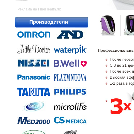
Реклама на FineHealth.ru:
Производители
Профессиональны
После первог
С 8 по 21 де
После всех п
Высокая эфф
1-2 раза в г