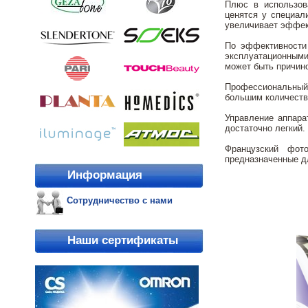
Плюс в использов
ценятся у специал
увеличивает эффект
По эффективности 
эксплуатационными
может быть причино
Профессиональный 
большим количеств
Управление аппара
достаточно легкий.
Французский фот
предназначенные дл
Информация
Сотрудничество с нами
Наши сертификаты