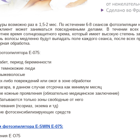
ры возможно раз в 1,5-2 мес. По истечении 6-8 сеансов фотоэпиляции 
клиент может заниматься повседневными делами. В течении всех
етнее время солнцезащитного крема, который имеет высокую степень з
ень волосы медленно будут выпадать поле каждого сеанса, после всех п
орная обработка.
фотоэпилятора Е-075:
абет, период беременности
 темнокожие люди
рыжеволосые
х-либо повреждений или ожог в зоне обработки
агара, в данном случае отсрочка как минимум месяц
е кожные проявления (обязательно медицинское заключение)
батываются только зоны свободные от него
евания (псориаз, экзема и тд)
ие фотосенсибилизирующих средств
и фотоэпилятора E-SWIN E-075:
ения E О75