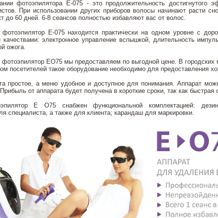
ании фотоэпилятора Е-075 - это продолжительность достигнутого э
истов. При использовании других приборов волосы начинают расти сно
 до 60 дней. 6-8 сеансов полностью избавляют вас от волос.
фотоэпилятор Е-075 находится практически на одном уровне с доро
 качествами: электронное управление вспышкой, длительность импул
й ожога.
фотоэпилятор EO75 мы предоставляем по выгодной цене. В городских м
ом посетителей такое оборудование необходимо для предоставления хо
та простое, а меню удобное и доступное для понимания. Аппарат мож
 Прибыль от аппарата будет получена в короткие сроки, так как быстрая
оэпилятор E O75 снабжен функциональной комплектацией: дезин
я специалиста, а также для клиента; карандаш для маркировки.