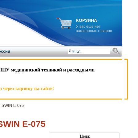
КОРЗИНА
У вас еще нет
заказанных товаров
оссии
ЛПУ медицинской техникой и расходными
 через корзину на сайте!
-SWIN E-075
SWIN E-075
Цена: