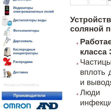
Индикаторы
электромагнитных полей
Устройств
Дистилляторы воды
соляной 
Фотоэпиляторы
Работ
Дарсонваль
класса
Кислородные
концентраторы
Частиц
Распродажа
вплоть 
Доставка
и вывод
Реклама на FineHealth.ru:
Люди 
Производители
инфекц