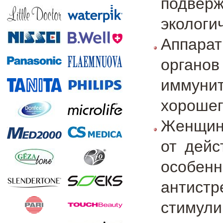
подве
экологи
Аппара
органо
иммунит
хорошег
Женщин
от дейс
особенн
антист
стиму