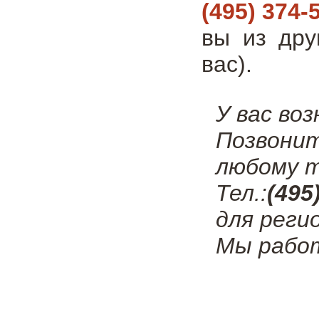
(495) 374-
вы из дру
вас).
У вас во
Позвони
любому т
Тел.:
(495
для реги
Мы работ