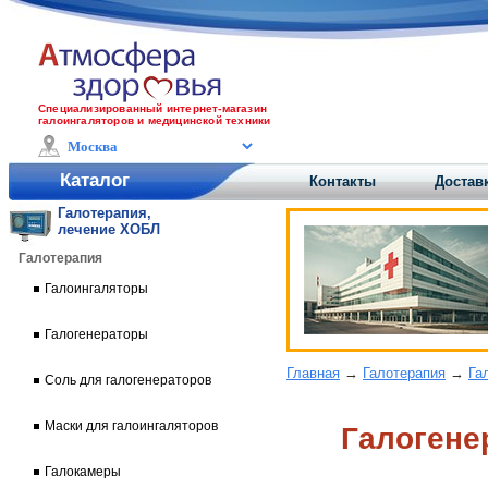
Специализированный интернет-магазин
галоингаляторов и медицинской техники
Каталог
Контакты
Доставк
Галотерапия,
лечение ХОБЛ
Галотерапия
Галоингаляторы
Галогенераторы
Главная
→
Галотерапия
→
Га
Соль для галогенераторов
Маски для галоингаляторов
Галогене
Галокамеры