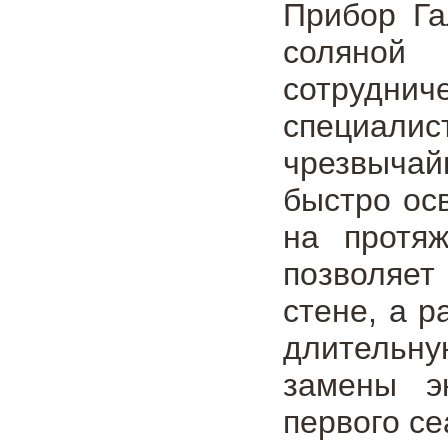
Прибор Га
соляной 
сотрудни
специали
чрезвычай
быстро ос
на протя
позволяет
стене, а р
длительн
замены э
первого с