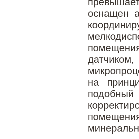
превышае
оснащен а
координ
мелкодис
помещения
датчиком
микропроц
на принц
подобный
корректи
помещени
минеральн