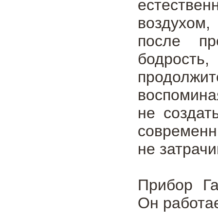
естестве
воздухом,
после пр
бодрость
продолжи
воспомина
не создат
современны
не затрачи
Прибор Га
Он работа