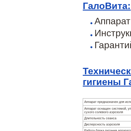
ГалоВита:
Аппарат
Инструк
Гаранти
Техническ
гигиены Г
Аппарат предназначен для ис
Аппарат оснащен системой, у
сухого солевого аэрозоля
Длительность сеанса
Дисперсность аэрозоля
Работа блока питания аппарат