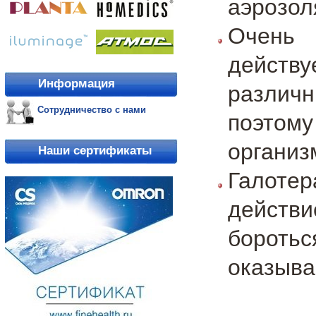
аэрозол
Очень 
действу
Информация
различ
Сотрудничество с нами
поэто
организ
Наши сертификаты
Галоте
действ
бороть
оказыва